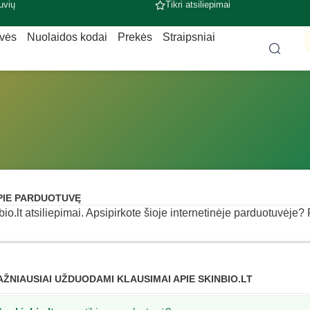
uvių
Tikri atsiliepimai
uvės
Nuolaidos kodai
Prekės
Straipsniai
PIE PARDUOTUVĘ
bio.lt atsiliepimai. Apsipirkote šioje internetinėje parduotuvėje? P
AŽNIAUSIAI UŽDUODAMI KLAUSIMAI APIE SKINBIO.LT