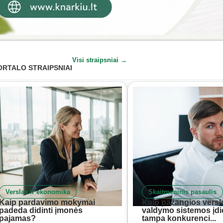
Visi straipsniai →
ORTALO STRAIPSNIAI
Verslas ir ekonomika
Skaitmeninis pasaulis
Kaip pardavimo mokymai
Kaip pažangios versl
padeda didinti įmonės
valdymo sistemos įd
pajamas?
tampa konkurenci...