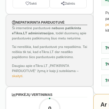
Sekti
Dalintis
Pa
pa
NEPATIKRINTA PARDUOTUVĖ
pe
Ši internetinė parduotuvė
nebuvo patikrinta
ki
eTikra.LT administracijos
, todėl duomenų apie
parduotuvės patikimumą šiuo metu neturime.
Tai nereiškia, kad parduotuvė yra nepatikima. Tai
reiškia tik tai, kad eTikra.LT dar neatliko
papildomo šios parduotuvės patikrinimo.
Daugiau apie eTikra.LT „PATIKRINTA
PARDUOTUVĖ“ žymą ir kaip ji suteikiama –
skaityti
.
PIRKĖJŲ VERTINIMAS
Ar
0