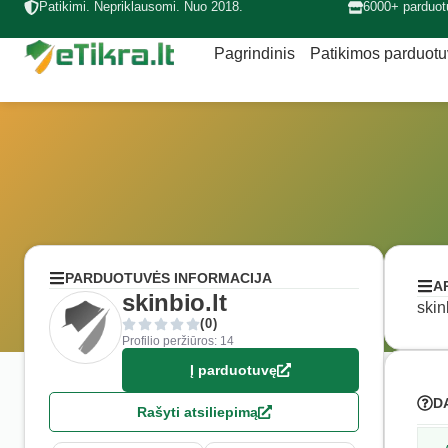
Patikimi. Nepriklausomi. Nuo 2018.
6000+ parduot
Pagrindinis
Patikimos parduot
PARDUOTUVĖS INFORMACIJA
A
skinbio.lt
skin
(0)
Profilio peržiūros: 14
Į parduotuvę
D
Rašyti atsiliepimą