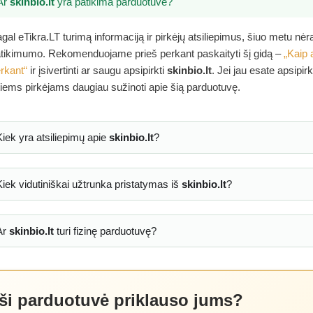
Ar
skinbio.lt
yra patikima parduotuvė?
gal eTikra.LT turimą informaciją ir pirkėjų atsiliepimus, šiuo metu nė
tikimumo. Rekomenduojame prieš perkant paskaityti šį gidą –
„Kaip 
rkant“
ir įsivertinti ar saugu apsipirkti
skinbio.lt
. Jei jau esate apsipir
tiems pirkėjams daugiau sužinoti apie šią parduotuvę.
Kiek yra atsiliepimų apie
skinbio.lt
?
Kiek vidutiniškai užtrunka pristatymas iš
skinbio.lt
?
Ar
skinbio.lt
turi fizinę parduotuvę?
 ši parduotuvė priklauso jums?