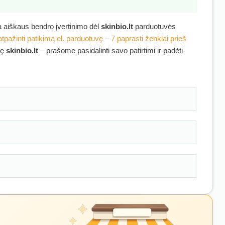
ra aiškaus bendro įvertinimo dėl
skinbio.lt
parduotuvės
atpažinti patikimą el. parduotuvę – 7 paprasti ženklai prieš
kę
skinbio.lt
– prašome pasidalinti savo patirtimi ir padėti