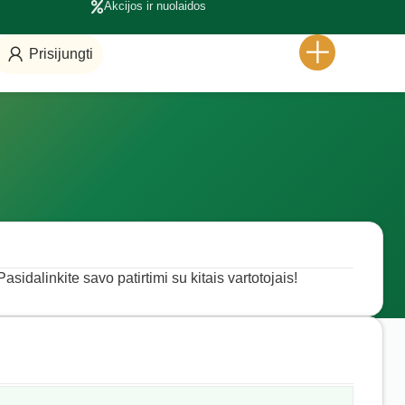
Akcijos ir nuolaidos
Prisijungti
asidalinkite savo patirtimi su kitais vartotojais!