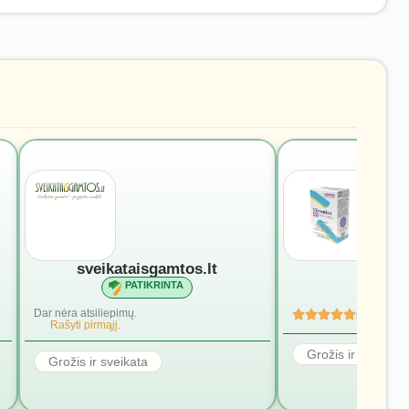
sveikataisgamtos.lt
vivomi
PATIKRINTA
PATI
Dar nėra atsiliepimų.
5
(4)
Rašyti pirmąjį.
Grožis ir sveikata
Grožis ir sveikata