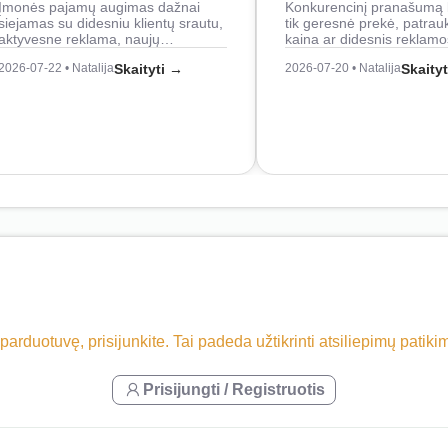
Įmonės pajamų augimas dažnai
Konkurencinį pranašumą 
siejamas su didesniu klientų srautu,
tik geresnė prekė, patrau
aktyvesne reklama, naujų…
kaina ar didesnis reklam
2026-07-22 • Natalija
Skaityti →
2026-07-20 • Natalija
Skaity
 parduotuvę, prisijunkite. Tai padeda užtikrinti atsiliepimų patik
Prisijungti / Registruotis