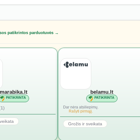
sos patikrintos parduotuvės →
marabika.lt
belamu.lt
PATIKRINTA
PATIKRINTA
Dar nėra atsiliepimų.
(1)
Rašyti pirmąjį.
sveikata
Grožis ir sveikata