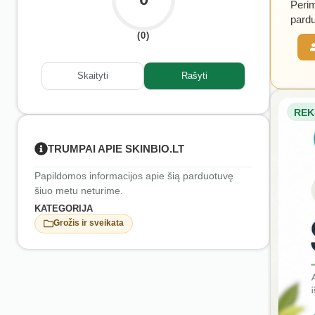
Perim
pardu
(0)
Skaityti
Rašyti
REK
TRUMPAI APIE SKINBIO.LT
Papildomos informacijos apie šią parduotuvę
šiuo metu neturime.
KATEGORIJA
Grožis ir sveikata