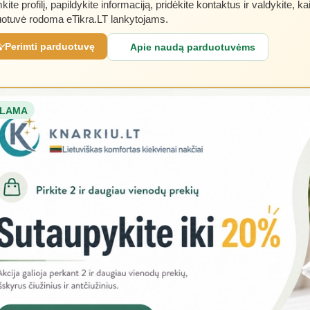
kite profilį, papildykite informaciją, pridėkite kontaktus ir valdykite, ka
otuvė rodoma eTikra.LT lankytojams.
Perimti parduotuvę
Apie naudą parduotuvėms
LAMA