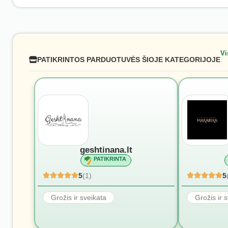
Vi
PATIKRINTOS PARDUOTUVĖS ŠIOJE KATEGORIJOJE
geshtinana.lt
PATIKRINTA
5
(1)
5
Grožis ir sveikata
Grožis ir 