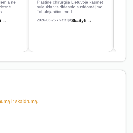
lemia ne
Plastinė chirurgija Lietuvoje kasmet
naudo
klesnė
sulaukia vis didesnio susidomėjimo.
Juos
os…
Tobulėjančios med…
2026-0
ti →
2026-06-25 • Natalija
Skaityti →
imumą ir skaidrumą.