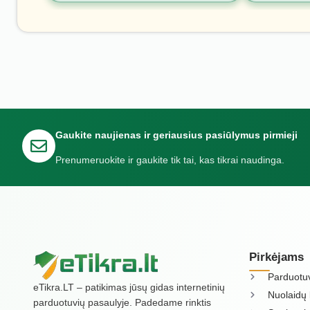
Gaukite naujienas ir geriausius pasiūlymus pirmieji
Prenumeruokite ir gaukite tik tai, kas tikrai naudinga.
Pirkėjams
Parduotu
eTikra.LT – patikimas jūsų gidas internetinių
Nuolaidų 
parduotuvių pasaulyje. Padedame rinktis