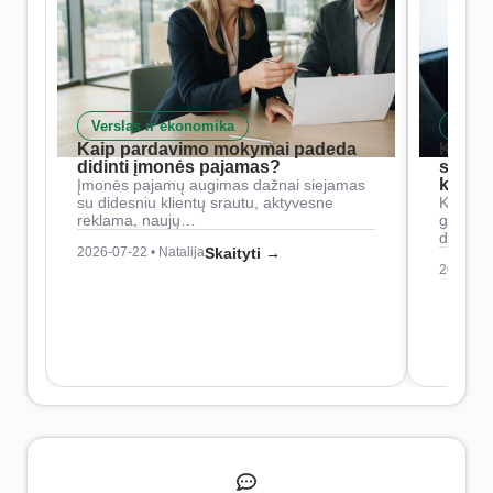
Verslas ir ekonomika
Skait
Kaip pardavimo mokymai padeda
Kaip 
didinti įmonės pajamas?
siste
konkur
Įmonės pajamų augimas dažnai siejamas
su didesniu klientų srautu, aktyvesne
Konkure
reklama, naujų…
geresnė
didesn
2026-07-22 • Natalija
Skaityti →
2026-07-