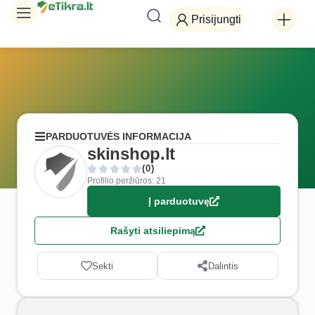
Prisijungti
PARDUOTUVĖS INFORMACIJA
skinshop.lt
(0)
Profilio peržiūros: 21
Į parduotuvę
Rašyti atsiliepimą
Sekti
Dalintis