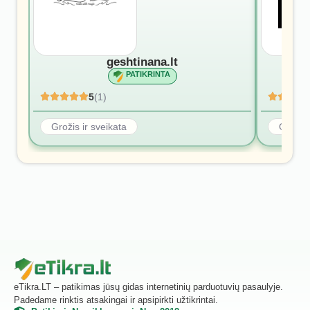
geshtinana.lt
PATIKRINTA
5
(1)
Grožis ir sveikata
Grožis 
eTikra.LT – patikimas jūsų gidas internetinių parduotuvių pasaulyje.
Padedame rinktis atsakingai ir apsipirkti užtikrintai.