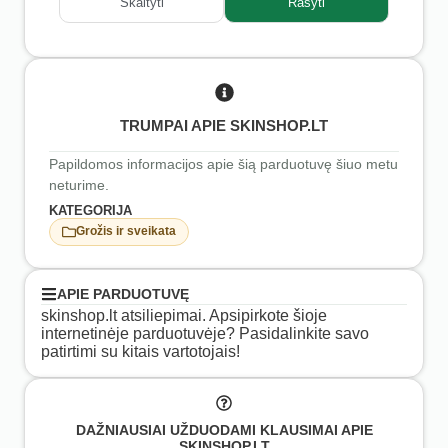
Skaityti
Rašyti
TRUMPAI APIE SKINSHOP.LT
Papildomos informacijos apie šią parduotuvę šiuo metu
neturime.
KATEGORIJA
Grožis ir sveikata
APIE PARDUOTUVĘ
skinshop.lt atsiliepimai. Apsipirkote šioje
internetinėje parduotuvėje? Pasidalinkite savo
patirtimi su kitais vartotojais!
DAŽNIAUSIAI UŽDUODAMI KLAUSIMAI APIE
SKINSHOP.LT