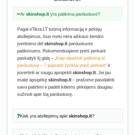
Ar
skinshop.lt
yra patikima parduotuvė?
Pagal eTikra.LT turimą informaciją ir pirkėjų
atsiliepimus, šiuo metu nėra aiškaus bendro
įvertinimo dėl
skinshop.lt
parduotuvės
patikimumo. Rekomenduojame prieš perkant
paskaityti šį gidą –
„Kaip atpažinti patikimą el.
parduotuvę – 7 paprasti ženklai prieš perkant“
ir
įsivertinti ar saugu apsipirkti
skinshop.lt
. Jei jau
esate apsipirkę
skinshop.lt
– prašome pasidalinti
savo patirtimi ir padėti kitiems pirkėjams daugiau
sužinoti apie šią parduotuvę.
Kiek yra atsiliepimų apie
skinshop.lt
?