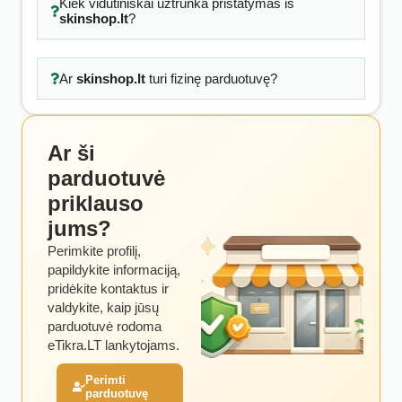
Kiek vidutiniškai užtrunka pristatymas iš
skinshop.lt
?
Ar
skinshop.lt
turi fizinę parduotuvę?
Ar ši
parduotuvė
priklauso
jums?
Perimkite profilį,
papildykite informaciją,
pridėkite kontaktus ir
valdykite, kaip jūsų
parduotuvė rodoma
eTikra.LT lankytojams.
Perimti
parduotuvę