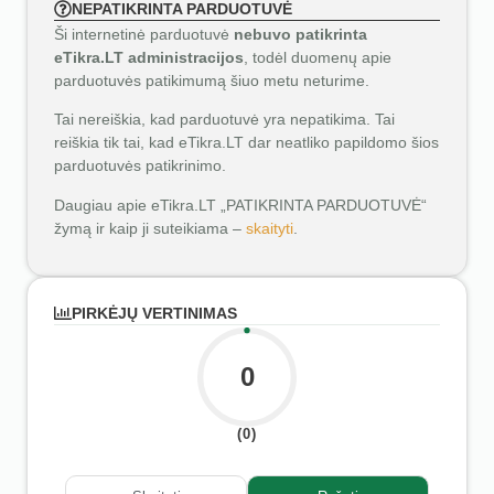
NEPATIKRINTA PARDUOTUVĖ
Ši internetinė parduotuvė
nebuvo patikrinta
eTikra.LT administracijos
, todėl duomenų apie
parduotuvės patikimumą šiuo metu neturime.
Tai nereiškia, kad parduotuvė yra nepatikima. Tai
reiškia tik tai, kad eTikra.LT dar neatliko papildomo šios
parduotuvės patikrinimo.
Daugiau apie eTikra.LT „PATIKRINTA PARDUOTUVĖ“
žymą ir kaip ji suteikiama –
skaityti
.
PIRKĖJŲ VERTINIMAS
0
(0)