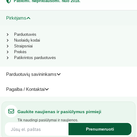
Patikimi. Nepriklausomi. Nuo 2018.
Pirkėjams
Parduotuvės
Nuolaidų kodai
Straipsniai
Prekės
Patikrintos parduotuvės
Parduotuvių savininkams
Pagalba / Kontaktai
Gaukite naujienas ir pasiūlymus pirmieji
Tik naudingi pasiūlymai ir naujienos.
Prenumeruoti