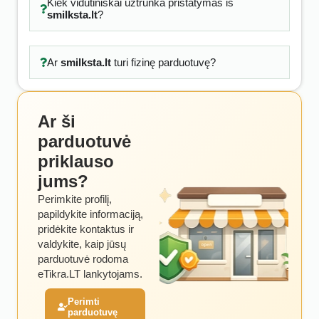
Kiek vidutiniškai užtrunka pristatymas iš
smilksta.lt
?
Ar
smilksta.lt
turi fizinę parduotuvę?
Ar ši
parduotuvė
priklauso
jums?
Perimkite profilį,
papildykite informaciją,
pridėkite kontaktus ir
valdykite, kaip jūsų
parduotuvė rodoma
eTikra.LT lankytojams.
Perimti
parduotuvę