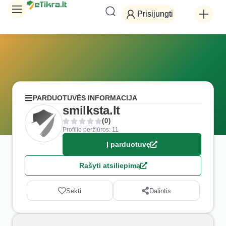
Prisijungti
PARDUOTUVĖS INFORMACIJA
smilksta.lt
(0)
Profilio peržiūros: 11
Į parduotuvę
Rašyti atsiliepimą
Sekti
Dalintis