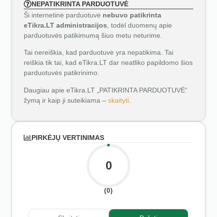
NEPATIKRINTA PARDUOTUVĖ
Ši internetinė parduotuvė
nebuvo patikrinta
eTikra.LT administracijos
, todėl duomenų apie
parduotuvės patikimumą šiuo metu neturime.
Tai nereiškia, kad parduotuvė yra nepatikima. Tai
reiškia tik tai, kad eTikra.LT dar neatliko papildomo šios
parduotuvės patikrinimo.
Daugiau apie eTikra.LT „PATIKRINTA PARDUOTUVĖ“
žymą ir kaip ji suteikiama –
skaityti
.
PIRKĖJŲ VERTINIMAS
0
(0)