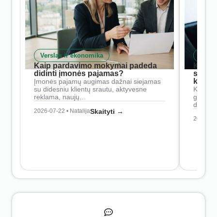
Verslas ir ekonomika
Skait
Kaip pardavimo mokymai padeda
Kaip 
didinti įmonės pajamas?
siste
konkur
Įmonės pajamų augimas dažnai siejamas
su didesniu klientų srautu, aktyvesne
Konkure
reklama, naujų…
geresnė
didesn
2026-07-22 • Natalija
Skaityti →
2026-07-