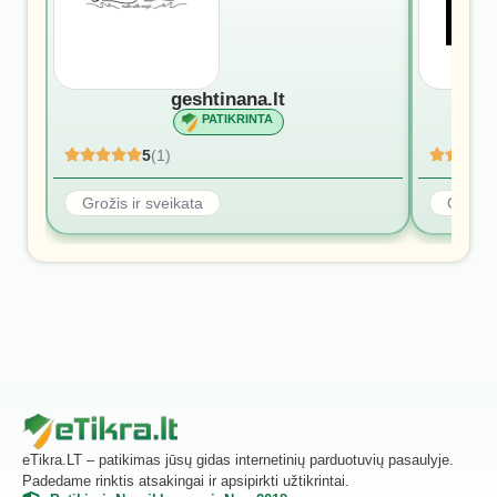
geshtinana.lt
PATIKRINTA
5
(1)
Grožis ir sveikata
Grožis 
eTikra.LT – patikimas jūsų gidas internetinių parduotuvių pasaulyje.
Padedame rinktis atsakingai ir apsipirkti užtikrintai.