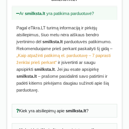
Ar
smilksta.lt
yra patikima parduotuvė?
Pagal eTikra.LT turimą informaciją ir pirkėjų
atsiliepimus, šiuo metu nėra aiškaus bendro
įvertinimo dėl
smilksta.lt
parduotuvės patikimumo.
Rekomenduojame prieš perkant paskaityti šį gidą –
„Kaip atpažinti patikimą el. parduotuvę – 7 paprasti
ženklai prieš perkant“
ir įsivertinti ar saugu
apsipirkti
smilksta.lt
. Jei jau esate apsipirkę
smilksta.lt
– prašome pasidalinti savo patirtimi ir
padėti kitiems pirkėjams daugiau sužinoti apie šią
parduotuvę.
Kiek yra atsiliepimų apie
smilksta.lt
?