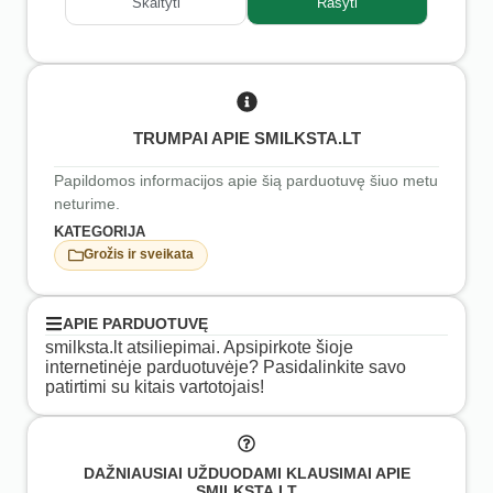
Skaityti
Rašyti
TRUMPAI APIE SMILKSTA.LT
Papildomos informacijos apie šią parduotuvę šiuo metu
neturime.
KATEGORIJA
Grožis ir sveikata
APIE PARDUOTUVĘ
smilksta.lt atsiliepimai. Apsipirkote šioje
internetinėje parduotuvėje? Pasidalinkite savo
patirtimi su kitais vartotojais!
DAŽNIAUSIAI UŽDUODAMI KLAUSIMAI APIE
SMILKSTA.LT