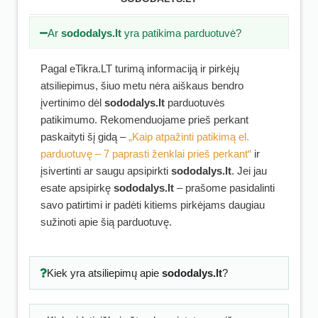
Ar
sododalys.lt
yra patikima parduotuvė?
Pagal eTikra.LT turimą informaciją ir pirkėjų
atsiliepimus, šiuo metu nėra aiškaus bendro
įvertinimo dėl
sododalys.lt
parduotuvės
patikimumo. Rekomenduojame prieš perkant
paskaityti šį gidą –
„Kaip atpažinti patikimą el.
parduotuvę – 7 paprasti ženklai prieš perkant“
ir
įsivertinti ar saugu apsipirkti
sododalys.lt
. Jei jau
esate apsipirkę
sododalys.lt
– prašome pasidalinti
savo patirtimi ir padėti kitiems pirkėjams daugiau
sužinoti apie šią parduotuvę.
Kiek yra atsiliepimų apie
sododalys.lt
?