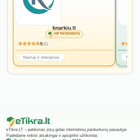
knarkiu.lt
VIP PATIKRINTA
5
(5)
Namai ir interjeras
Namai i
eTikra.LT – patikimas jūsų gidas internetinių parduotuvių pasaulyje.
Padedame rinktis atsakingai ir apsipirkti užtikrintai.