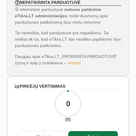
NEPATIKRINTA PARDUOTUVĖ
Ši internetinė parduotuvė
nebuvo patikrinta
eTikra.LT administracijos
, todėl duomenų apie
parduotuvės patikimumą šiuo metu neturime.
Tai nereiškia, kad parduotuvė yra nepatikima. Tai
reiškia tik tai, kad eTikra.LT dar neatliko papildomo šios
parduotuvės patikrinimo.
Daugiau apie eTikra.LT „PATIKRINTA PARDUOTUVĖ“
žymą ir kaip ji suteikiama –
skaityti
.
PIRKĖJŲ VERTINIMAS
0
(0)