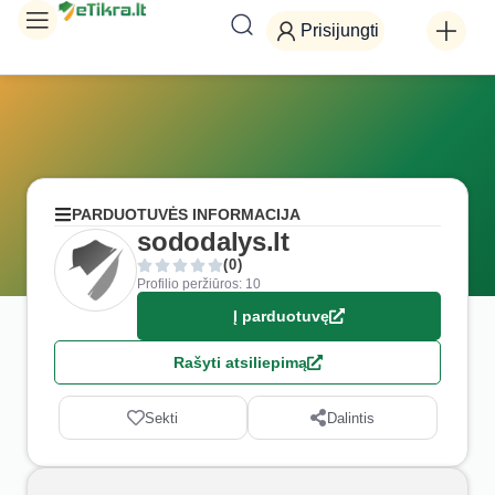
Prisijungti
PARDUOTUVĖS INFORMACIJA
sododalys.lt
(0)
Profilio peržiūros: 10
Į parduotuvę
Rašyti atsiliepimą
Sekti
Dalintis