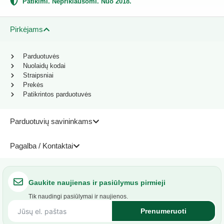
Patikimi. Nepriklausomi. Nuo 2018.
Pirkėjams
Parduotuvės
Nuolaidų kodai
Straipsniai
Prekės
Patikrintos parduotuvės
Parduotuvių savininkams
Pagalba / Kontaktai
Gaukite naujienas ir pasiūlymus pirmieji
Tik naudingi pasiūlymai ir naujienos.
Prenumeruoti