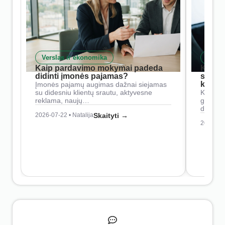
Verslas ir ekonomika
Skait
Kaip pardavimo mokymai padeda
Kaip 
didinti įmonės pajamas?
siste
konkur
Įmonės pajamų augimas dažnai siejamas
su didesniu klientų srautu, aktyvesne
Konkure
reklama, naujų…
geresnė
didesn
2026-07-22 • Natalija
Skaityti →
2026-07-