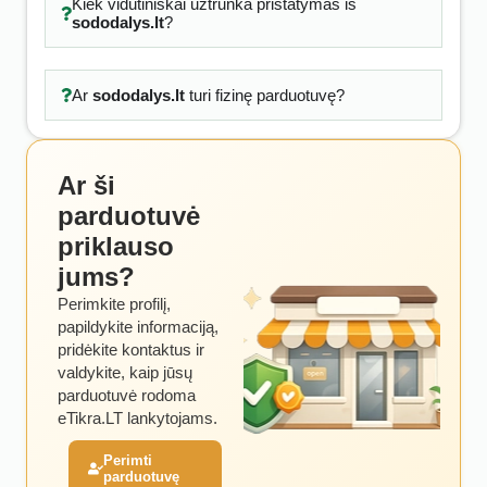
Kiek vidutiniškai užtrunka pristatymas iš
sododalys.lt
?
Ar
sododalys.lt
turi fizinę parduotuvę?
Ar ši
parduotuvė
priklauso
jums?
Perimkite profilį,
papildykite informaciją,
pridėkite kontaktus ir
valdykite, kaip jūsų
parduotuvė rodoma
eTikra.LT lankytojams.
Perimti
parduotuvę