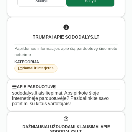
Skaityti
Rašyti
TRUMPAI APIE SODODALYS.LT
Papildomos informacijos apie šią parduotuvę šiuo metu
neturime.
KATEGORIJA
Namai ir interjeras
APIE PARDUOTUVĘ
sododalys.lt atsiliepimai. Apsipirkote šioje
internetinėje parduotuvėje? Pasidalinkite savo
patirtimi su kitais vartotojais!
DAŽNIAUSIAI UŽDUODAMI KLAUSIMAI APIE
SODODALYS.LT