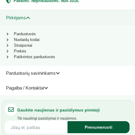
Patikimi. Nepriklausomi. Nuo 2018.
Pirkėjams
Parduotuvės
Nuolaidų kodai
Straipsniai
Prekės
Patikrintos parduotuvės
Parduotuvių savininkams
Pagalba / Kontaktai
Gaukite naujienas ir pasiūlymus pirmieji
Tik naudingi pasiūlymai ir naujienos.
Prenumeruoti