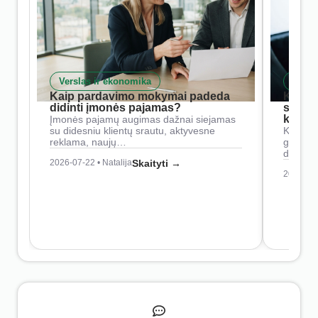
Verslas ir ekonomika
Skait
Kaip pardavimo mokymai padeda
Kaip 
didinti įmonės pajamas?
siste
konkur
Įmonės pajamų augimas dažnai siejamas
su didesniu klientų srautu, aktyvesne
Konkure
reklama, naujų…
geresnė
didesn
2026-07-22 • Natalija
Skaityti →
2026-07-