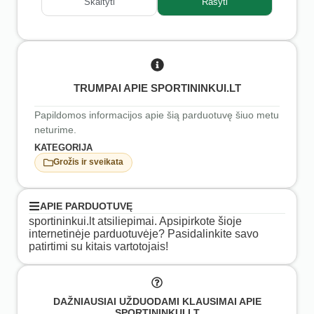
Skaityti
Rašyti
TRUMPAI APIE SPORTININKUI.LT
Papildomos informacijos apie šią parduotuvę šiuo metu
neturime.
KATEGORIJA
Grožis ir sveikata
APIE PARDUOTUVĘ
sportininkui.lt atsiliepimai. Apsipirkote šioje
internetinėje parduotuvėje? Pasidalinkite savo
patirtimi su kitais vartotojais!
DAŽNIAUSIAI UŽDUODAMI KLAUSIMAI APIE
SPORTININKUI.LT