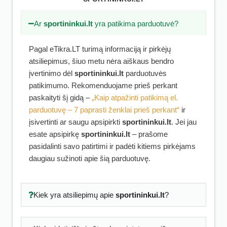
Ar
sportininkui.lt
yra patikima parduotuvė?
Pagal eTikra.LT turimą informaciją ir pirkėjų
atsiliepimus, šiuo metu nėra aiškaus bendro
įvertinimo dėl
sportininkui.lt
parduotuvės
patikimumo. Rekomenduojame prieš perkant
paskaityti šį gidą –
„Kaip atpažinti patikimą el.
parduotuvę – 7 paprasti ženklai prieš perkant“
ir
įsivertinti ar saugu apsipirkti
sportininkui.lt
. Jei jau
esate apsipirkę
sportininkui.lt
– prašome
pasidalinti savo patirtimi ir padėti kitiems pirkėjams
daugiau sužinoti apie šią parduotuvę.
Kiek yra atsiliepimų apie
sportininkui.lt
?