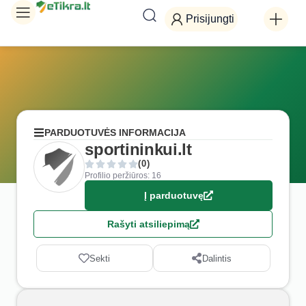
Prisijungti
PARDUOTUVĖS INFORMACIJA
sportininkui.lt
(0)
Profilio peržiūros: 16
Į parduotuvę
Rašyti atsiliepimą
Sekti
Dalintis