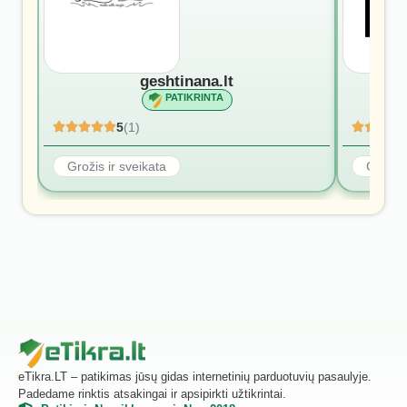
geshtinana.lt
PATIKRINTA
5
(1)
Grožis ir sveikata
Grožis 
eTikra.LT – patikimas jūsų gidas internetinių parduotuvių pasaulyje.
Padedame rinktis atsakingai ir apsipirkti užtikrintai.