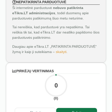
NEPATIKRINTA PARDUOTUVĖ
Ši internetinė parduotuvė
nebuvo patikrinta
eTikra.LT administracijos
, todėl duomenų apie
parduotuvės patikimumą šiuo metu neturime.
Tai nereiškia, kad parduotuvė yra nepatikima. Tai
reiškia tik tai, kad eTikra.LT dar neatliko papildomo šios
parduotuvės patikrinimo.
Daugiau apie eTikra.LT „PATIKRINTA PARDUOTUVĖ“
žymą ir kaip ji suteikiama –
skaityti
.
PIRKĖJŲ VERTINIMAS
0
(0)