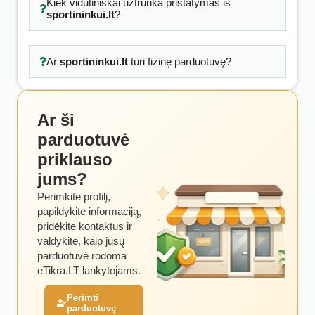
Kiek vidutiniškai užtrunka pristatymas iš
sportininkui.lt
?
Ar
sportininkui.lt
turi fizinę parduotuvę?
Ar ši
parduotuvė
priklauso
jums?
Perimkite profilį,
papildykite informaciją,
pridėkite kontaktus ir
valdykite, kaip jūsų
parduotuvė rodoma
eTikra.LT lankytojams.
Perimti
parduotuvę