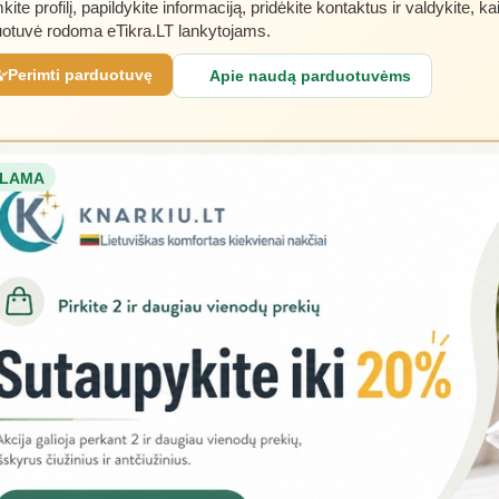
kite profilį, papildykite informaciją, pridėkite kontaktus ir valdykite, ka
otuvė rodoma eTikra.LT lankytojams.
Perimti parduotuvę
Apie naudą parduotuvėms
LAMA