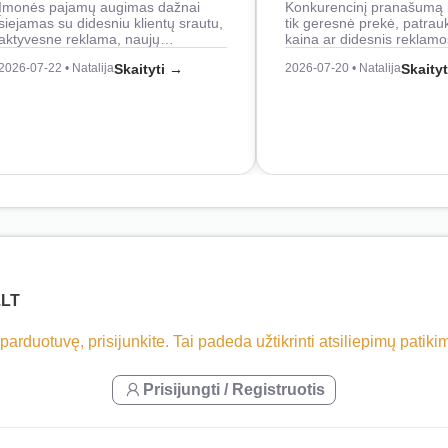
Įmonės pajamų augimas dažnai
Konkurencinį pranašumą 
siejamas su didesniu klientų srautu,
tik geresnė prekė, patrau
aktyvesne reklama, naujų…
kaina ar didesnis reklam
2026-07-22 • Natalija
Skaityti →
2026-07-20 • Natalija
Skaity
.LT
 parduotuvę, prisijunkite. Tai padeda užtikrinti atsiliepimų patik
Prisijungti / Registruotis