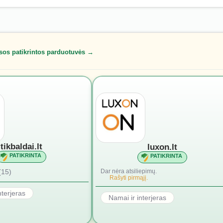
sos patikrintos parduotuvės →
tikbaldai.lt
luxon.lt
PATIKRINTA
PATIKRINTA
(15)
Dar nėra atsiliepimų.
Rašyti pirmąjį.
nterjeras
Namai ir interjeras