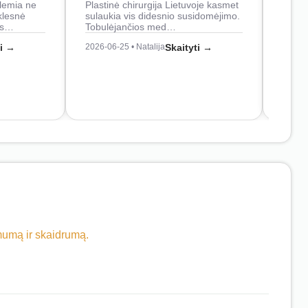
lemia ne
Plastinė chirurgija Lietuvoje kasmet
naudo
klesnė
sulaukia vis didesnio susidomėjimo.
Juos
os…
Tobulėjančios med…
2026-0
ti →
2026-06-25 • Natalija
Skaityti →
imumą ir skaidrumą.