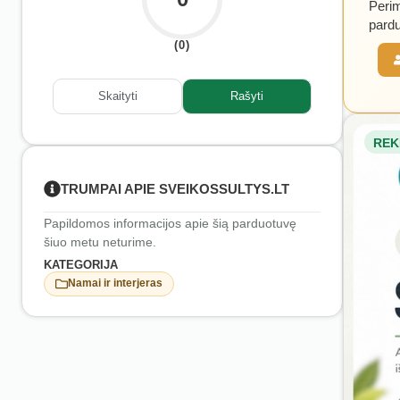
Perim
pardu
(0)
Skaityti
Rašyti
REK
TRUMPAI APIE SVEIKOSSULTYS.LT
Papildomos informacijos apie šią parduotuvę
šiuo metu neturime.
KATEGORIJA
Namai ir interjeras