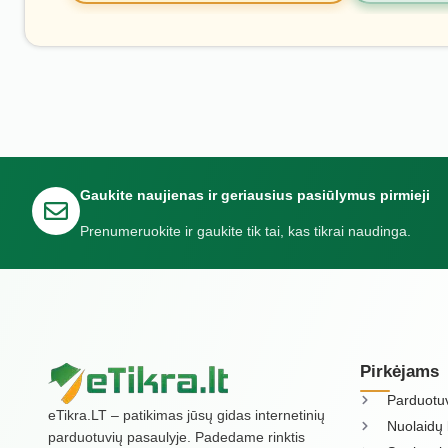
Gaukite naujienas ir geriausius pasiūlymus pirmieji
Prenumeruokite ir gaukite tik tai, kas tikrai naudinga.
Pirkėjams
Parduotu
eTikra.LT – patikimas jūsų gidas internetinių
Nuolaidų 
parduotuvių pasaulyje. Padedame rinktis