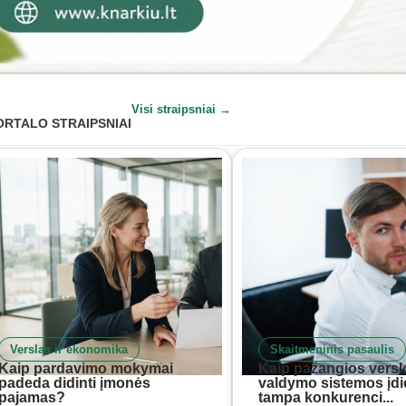
Visi straipsniai →
ORTALO STRAIPSNIAI
Verslas ir ekonomika
Skaitmeninis pasaulis
Kaip pardavimo mokymai
Kaip pažangios versl
padeda didinti įmonės
valdymo sistemos įd
pajamas?
tampa konkurenci...