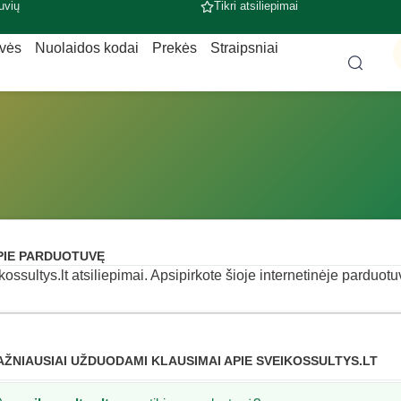
uvių
Tikri atsiliepimai
uvės
Nuolaidos kodai
Prekės
Straipsniai
PIE PARDUOTUVĘ
kossultys.lt atsiliepimai. Apsipirkote šioje internetinėje parduotu
AŽNIAUSIAI UŽDUODAMI KLAUSIMAI APIE SVEIKOSSULTYS.LT