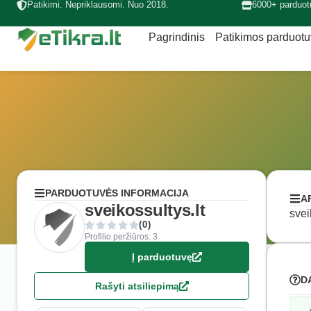
Patikimi. Nepriklausomi. Nuo 2018.
6000+ parduot
Pagrindinis
Patikimos parduot
PARDUOTUVĖS INFORMACIJA
A
sveikossultys.lt
svei
(0)
Profilio peržiūros: 3
Į parduotuvę
D
Rašyti atsiliepimą