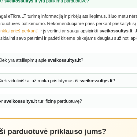
Ar
sveikossultys.lt
yra patikima parduotuvė?
gal eTikra.LT turimą informaciją ir pirkėjų atsiliepimus, šiuo metu nė
rduotuvės patikimumo. Rekomenduojame prieš perkant paskaityti šį
nklai prieš perkant“
ir įsivertinti ar saugu apsipirkti
sveikossultys.lt
. 
sidalinti savo patirtimi ir padėti kitiems pirkėjams daugiau sužinoti ap
Kiek yra atsiliepimų apie
sveikossultys.lt
?
Kiek vidutiniškai užtrunka pristatymas iš
sveikossultys.lt
?
Ar
sveikossultys.lt
turi fizinę parduotuvę?
 ši parduotuvė priklauso jums?