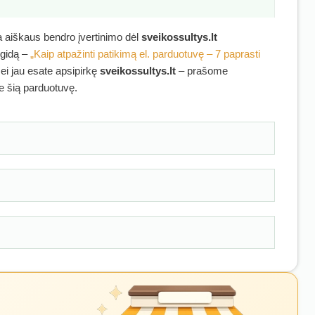
ra aiškaus bendro įvertinimo dėl
sveikossultys.lt
 gidą –
„Kaip atpažinti patikimą el. parduotuvę – 7 paprasti
Jei jau esate apsipirkę
sveikossultys.lt
– prašome
ie šią parduotuvę.