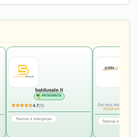
baldusale.lt
alsod
PATIKRINTA
PATI
Dar nėra atsiliepimų.
4.7
(9)
Rašyti pirmąjį.
Namai ir interjeras
Namai ir interjera