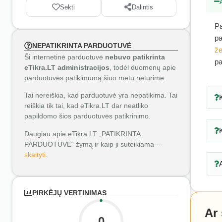
Sekti
Dalintis
Pa
pa
NEPATIKRINTA PARDUOTUVĖ
že
Ši internetinė parduotuvė
nebuvo patikrinta
pa
eTikra.LT administracijos
, todėl duomenų apie
parduotuvės patikimumą šiuo metu neturime.
Tai nereiškia, kad parduotuvė yra nepatikima. Tai
reiškia tik tai, kad eTikra.LT dar neatliko
papildomo šios parduotuvės patikrinimo.
Daugiau apie eTikra.LT „PATIKRINTA
PARDUOTUVĖ“ žymą ir kaip ji suteikiama –
skaityti
.
PIRKĖJŲ VERTINIMAS
Ar
0