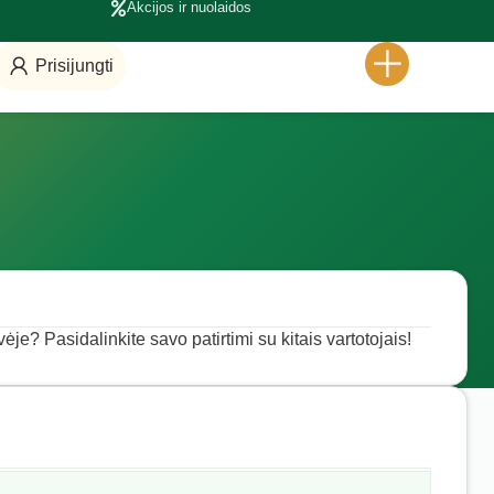
Akcijos ir nuolaidos
Prisijungti
vėje? Pasidalinkite savo patirtimi su kitais vartotojais!