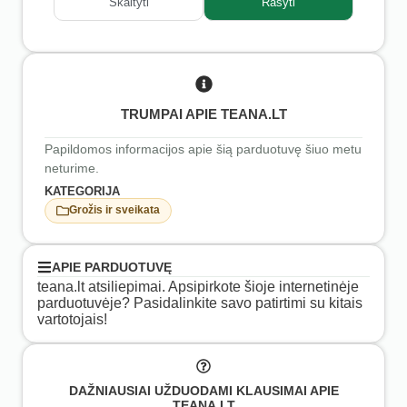
Skaityti
Rašyti
TRUMPAI APIE TEANA.LT
Papildomos informacijos apie šią parduotuvę šiuo metu
neturime.
KATEGORIJA
Grožis ir sveikata
APIE PARDUOTUVĘ
teana.lt atsiliepimai. Apsipirkote šioje internetinėje
parduotuvėje? Pasidalinkite savo patirtimi su kitais
vartotojais!
DAŽNIAUSIAI UŽDUODAMI KLAUSIMAI APIE
TEANA.LT