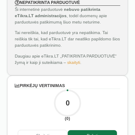
NEPATIKRINTA PARDUOTUVĖ
Ši internetinė parduotuvė
nebuvo patikrinta
eTikra.LT administracijos
, todėl duomenų apie
parduotuvės patikimumą šiuo metu neturime.
Tai nereiškia, kad parduotuvė yra nepatikima. Tai
reiškia tik tai, kad eTikra.LT dar neatliko papildomo šios
parduotuvės patikrinimo.
Daugiau apie eTikra.LT „PATIKRINTA PARDUOTUVĖ“
žymą ir kaip ji suteikiama –
skaityti
.
PIRKĖJŲ VERTINIMAS
0
(0)