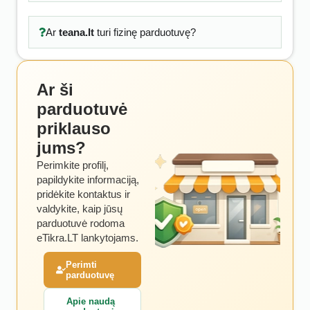
Ar
teana.lt
turi fizinę parduotuvę?
Ar ši
parduotuvė
priklauso
jums?
Perimkite profilį,
papildykite informaciją,
pridėkite kontaktus ir
valdykite, kaip jūsų
parduotuvė rodoma
eTikra.LT lankytojams.
Perimti
parduotuvę
Apie naudą