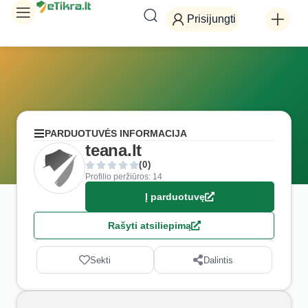
Prisijungti
PARDUOTUVĖS INFORMACIJA
teana.lt
(0)
Profilio peržiūros: 14
Į parduotuvę
Rašyti atsiliepimą
Sekti
Dalintis