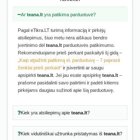
Ar
teana.lt
yra patikima parduotuvė?
Pagal eTikra.LT turimą informaciją ir pirkėjų
atsiliepimus, šiuo metu nėra aiškaus bendro
įvertinimo dėl
teana.lt
parduotuvės patikimumo.
Rekomenduojame prieš perkant paskaityti šį gidą –
„Kaip atpažinti patikimą el. parduotuvę – 7 paprasti
ženklai prieš perkant“
ir įsivertinti ar saugu
apsipirkti
teana.lt
. Jei jau esate apsipirkę
teana.lt
–
prašome pasidalinti savo patirtimi ir padėti kitiems
pirkėjams daugiau sužinoti apie šią parduotuvę.
Kiek yra atsiliepimų apie
teana.lt
?
Kiek vidutiniškai užtrunka pristatymas iš
teana.lt
?