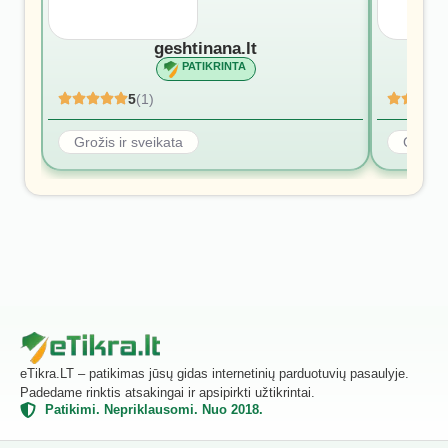
geshtinana.lt
PATIKRINTA
5
(1)
Grožis ir sveikata
Grožis 
eTikra.LT – patikimas jūsų gidas internetinių parduotuvių pasaulyje.
Padedame rinktis atsakingai ir apsipirkti užtikrintai.
Patikimi. Nepriklausomi. Nuo 2018.