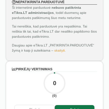
NEPATIKRINTA PARDUOTUVĖ
Ši internetinė parduotuvė
nebuvo patikrinta
eTikra.LT administracijos
, todėl duomenų apie
parduotuvės patikimumą šiuo metu neturime.
Tai nereiškia, kad parduotuvė yra nepatikima. Tai
reiškia tik tai, kad eTikra.LT dar neatliko papildomo šios
parduotuvės patikrinimo.
Daugiau apie eTikra.LT „PATIKRINTA PARDUOTUVĖ“
žymą ir kaip ji suteikiama –
skaityti
.
PIRKĖJŲ VERTINIMAS
0
(0)