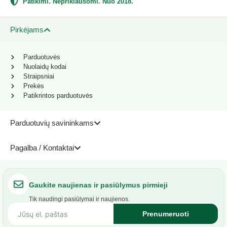
Patikimi. Nepriklausomi. Nuo 2018.
Pirkėjams
Parduotuvės
Nuolaidų kodai
Straipsniai
Prekės
Patikrintos parduotuvės
Parduotuvių savininkams
Pagalba / Kontaktai
Gaukite naujienas ir pasiūlymus pirmieji
Tik naudingi pasiūlymai ir naujienos.
Prenumeruoti