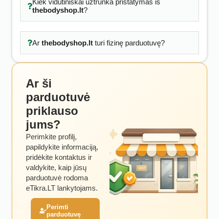
Kiek vidutiniškai užtrunka pristatymas iš
thebodyshop.lt
?
Ar
thebodyshop.lt
turi fizinę parduotuvę?
Ar ši
parduotuvė
priklauso
jums?
Perimkite profilį,
papildykite informaciją,
pridėkite kontaktus ir
valdykite, kaip jūsų
parduotuvė rodoma
eTikra.LT lankytojams.
Perimti
parduotuvę