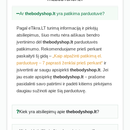
Ar
thebodyshop.lt
yra patikima parduotuvė?
Pagal eTikra.LT turimą informaciją ir pirkėjų
atsiliepimus, šiuo metu nėra aiškaus bendro
įvertinimo dėl
thebodyshop.lt
parduotuvės
patikimumo. Rekomenduojame prieš perkant
paskaityti šį gidą –
„Kaip atpažinti patikimą el.
parduotuvę – 7 paprasti ženklai prieš perkant“
ir
įsivertinti ar saugu apsipirkti
thebodyshop.lt
. Jei
jau esate apsipirkę
thebodyshop.lt
– prašome
pasidalinti savo patirtimi ir padėti kitiems pirkėjams
daugiau sužinoti apie šią parduotuvę.
Kiek yra atsiliepimų apie
thebodyshop.lt
?