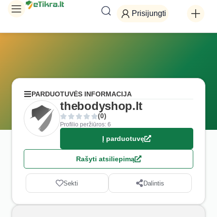
Prisijungti
PARDUOTUVĖS INFORMACIJA
thebodyshop.lt
(0)
Profilio peržiūros: 6
Į parduotuvę
Rašyti atsiliepimą
Sekti
Dalintis