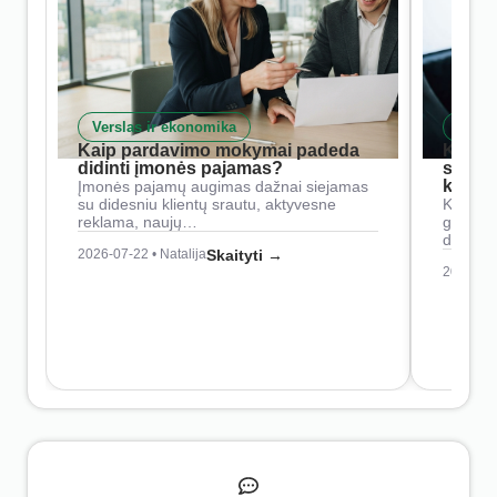
Verslas ir ekonomika
Skait
Kaip pardavimo mokymai padeda
Kaip 
didinti įmonės pajamas?
siste
konkur
Įmonės pajamų augimas dažnai siejamas
su didesniu klientų srautu, aktyvesne
Konkure
reklama, naujų…
geresnė
didesn
2026-07-22 • Natalija
Skaityti →
2026-07-