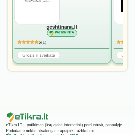
geshtinana.lt
PATIKRINTA
5
(1)
Grožis ir sveikata
Grožis 
eTikra.LT – patikimas jūsų gidas internetinių parduotuvių pasaulyje.
Padedame rinktis atsakingai ir apsipirkti užtikrintai.