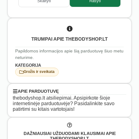
Skaityti
Rašyti
TRUMPAI APIE THEBODYSHOP.LT
Papildomos informacijos apie šią parduotuvę šiuo metu
neturime.
KATEGORIJA
Grožis ir sveikata
APIE PARDUOTUVĘ
thebodyshop.lt atsiliepimai. Apsipirkote šioje
internetinėje parduotuvėje? Pasidalinkite savo
patirtimi su kitais vartotojais!
DAŽNIAUSIAI UŽDUODAMI KLAUSIMAI APIE
THEBODYSHOP.LT