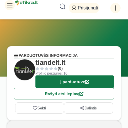
Prisijungti
PARDUOTUVĖS INFORMACIJA
tiandelt.lt
(0)
Profilio peržiūros: 10
Į parduotuvę
Rašyti atsiliepimą
Sekti
Dalintis