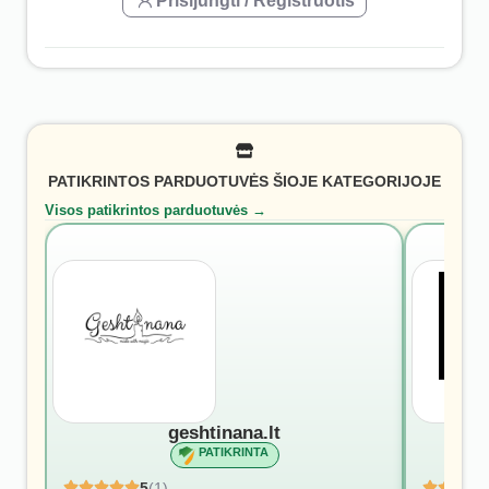
Prisijungti / Registruotis
PATIKRINTOS PARDUOTUVĖS ŠIOJE KATEGORIJOJE
Visos patikrintos parduotuvės →
geshtinana.lt
PATIKRINTA
5
(1)