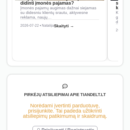
didinti įmonės pajamas?
siste
konkur
Įmonės pajamų augimas dažnai siejamas
su didesniu klientų srautu, aktyvesne
Konkure
reklama, naujų…
geresnė
didesn
2026-07-22 • Natalija
Skaityti →
2026-07-
PIRKĖJŲ ATSILIEPIMAI APIE TIANDELT.LT
Norėdami įvertinti parduotuvę,
prisijunkite. Tai padeda užtikrinti
atsiliepimų patikimumą ir skaidrumą.