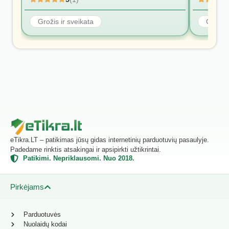
Grožis ir sveikata
Grožis 
eTikra.LT – patikimas jūsų gidas internetinių parduotuvių pasaulyje.
Padedame rinktis atsakingai ir apsipirkti užtikrintai.
Patikimi. Nepriklausomi. Nuo 2018.
Pirkėjams
Parduotuvės
Nuolaidų kodai