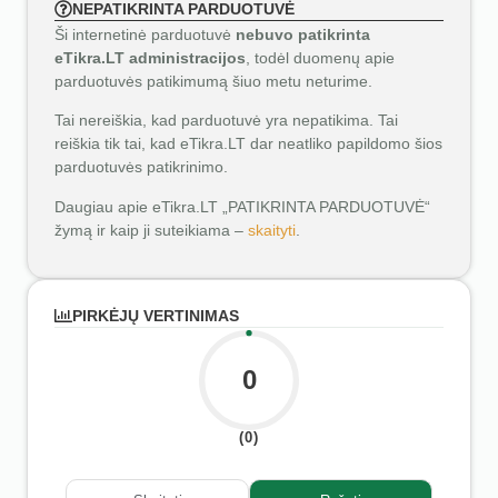
NEPATIKRINTA PARDUOTUVĖ
Ši internetinė parduotuvė
nebuvo patikrinta
eTikra.LT administracijos
, todėl duomenų apie
parduotuvės patikimumą šiuo metu neturime.
Tai nereiškia, kad parduotuvė yra nepatikima. Tai
reiškia tik tai, kad eTikra.LT dar neatliko papildomo šios
parduotuvės patikrinimo.
Daugiau apie eTikra.LT „PATIKRINTA PARDUOTUVĖ“
žymą ir kaip ji suteikiama –
skaityti
.
PIRKĖJŲ VERTINIMAS
0
(0)