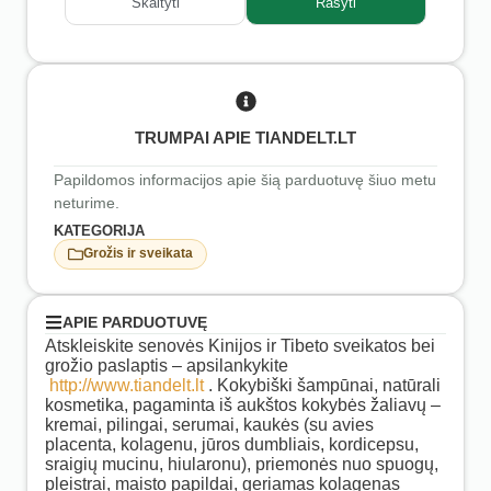
Skaityti
Rašyti
TRUMPAI APIE TIANDELT.LT
Papildomos informacijos apie šią parduotuvę šiuo metu
neturime.
KATEGORIJA
Grožis ir sveikata
APIE PARDUOTUVĘ
Atskleiskite senovės Kinijos ir Tibeto sveikatos bei
grožio paslaptis – apsilankykite
http://www.tiandelt.lt
. Kokybiški šampūnai, natūrali
kosmetika, pagaminta iš aukštos kokybės žaliavų –
kremai, pilingai, serumai, kaukės (su avies
placenta, kolagenu, jūros dumbliais, kordicepsu,
sraigių mucinu, hiularonu), priemonės nuo spuogų,
pleistrai, maisto papildai, geriamas kolagenas