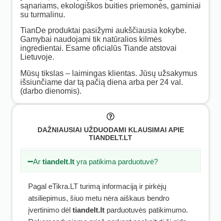
sąnariams, ekologiškos buities priemonės, gaminiai
su turmalinu.
TianDe produktai pasižymi aukščiausia kokybe.
Gamybai naudojami tik natūralios kilmės
ingredientai. Esame oficialūs Tiande atstovai
Lietuvoje.
Mūsų tikslas – laimingas klientas. Jūsų užsakymus
išsiunčiame dar tą pačią diena arba per 24 val.
(darbo dienomis).
DAŽNIAUSIAI UŽDUODAMI KLAUSIMAI APIE
TIANDELT.LT
Ar
tiandelt.lt
yra patikima parduotuvė?
Pagal eTikra.LT turimą informaciją ir pirkėjų
atsiliepimus, šiuo metu nėra aiškaus bendro
įvertinimo dėl
tiandelt.lt
parduotuvės patikimumo.