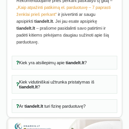
Rekomenduojame prieš perkant paskaityti šį gidą –
„Kaip atpažinti patikimą el. parduotuvę – 7 paprasti
ženklai prieš perkant“
ir įsivertinti ar saugu
apsipirkti
tiandelt.lt
. Jei jau esate apsipirkę
tiandelt.lt
– prašome pasidalinti savo patirtimi ir
padėti kitiems pirkėjams daugiau sužinoti apie šią
parduotuvę.
Kiek yra atsiliepimų apie
tiandelt.lt
?
Kiek vidutiniškai užtrunka pristatymas iš
tiandelt.lt
?
Ar
tiandelt.lt
turi fizinę parduotuvę?