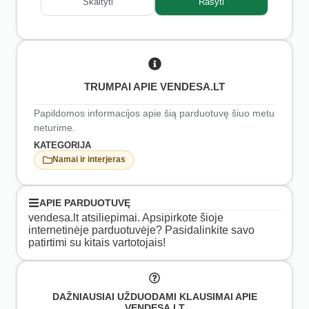
Skaityti
Rašyti
TRUMPAI APIE VENDESA.LT
Papildomos informacijos apie šią parduotuvę šiuo metu
neturime.
KATEGORIJA
Namai ir interjeras
APIE PARDUOTUVĘ
vendesa.lt atsiliepimai. Apsipirkote šioje
internetinėje parduotuvėje? Pasidalinkite savo
patirtimi su kitais vartotojais!
DAŽNIAUSIAI UŽDUODAMI KLAUSIMAI APIE
VENDESA.LT