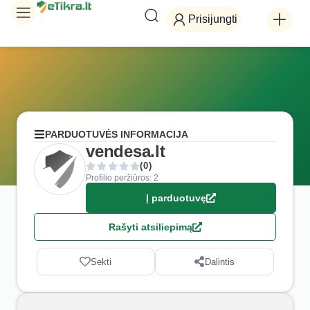
Prisijungti
PARDUOTUVĖS INFORMACIJA
vendesa.lt
(0)
Profilio peržiūros: 2
Į parduotuvę
Rašyti atsiliepimą
Sekti
Dalintis