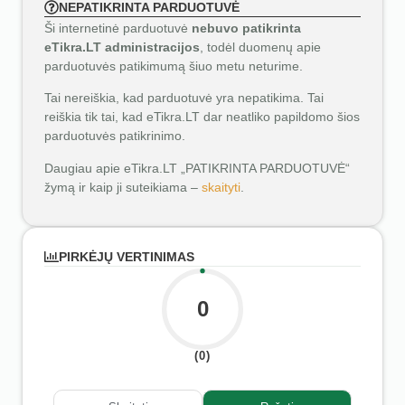
NEPATIKRINTA PARDUOTUVĖ
Ši internetinė parduotuvė
nebuvo patikrinta
eTikra.LT administracijos
, todėl duomenų apie
parduotuvės patikimumą šiuo metu neturime.
Tai nereiškia, kad parduotuvė yra nepatikima. Tai
reiškia tik tai, kad eTikra.LT dar neatliko papildomo šios
parduotuvės patikrinimo.
Daugiau apie eTikra.LT „PATIKRINTA PARDUOTUVĖ“
žymą ir kaip ji suteikiama –
skaityti
.
PIRKĖJŲ VERTINIMAS
0
(0)