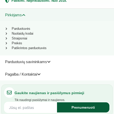
Patikimi. Nepriklausomi. Nuo 2018.
Pirkėjams
Parduotuvės
Nuolaidų kodai
Straipsniai
Prekės
Patikrintos parduotuvės
Parduotuvių savininkams
Pagalba / Kontaktai
Gaukite naujienas ir pasiūlymus pirmieji
Tik naudingi pasiūlymai ir naujienos.
Prenumeruoti