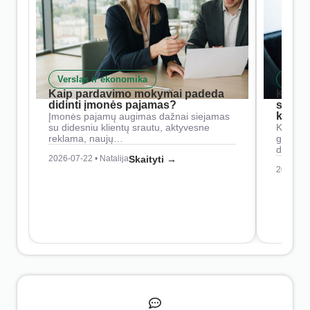
Verslas ir ekonomika
Skait
Kaip pardavimo mokymai padeda
Kaip 
didinti įmonės pajamas?
siste
konkur
Įmonės pajamų augimas dažnai siejamas
su didesniu klientų srautu, aktyvesne
Konkure
reklama, naujų…
geresnė
didesn
2026-07-22 • Natalija
Skaityti →
2026-07-