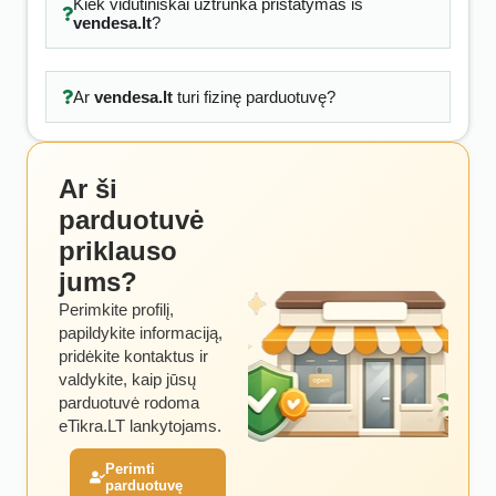
Kiek vidutiniškai užtrunka pristatymas iš
vendesa.lt
?
Ar
vendesa.lt
turi fizinę parduotuvę?
Ar ši
parduotuvė
priklauso
jums?
Perimkite profilį,
papildykite informaciją,
pridėkite kontaktus ir
valdykite, kaip jūsų
parduotuvė rodoma
eTikra.LT lankytojams.
Perimti
parduotuvę