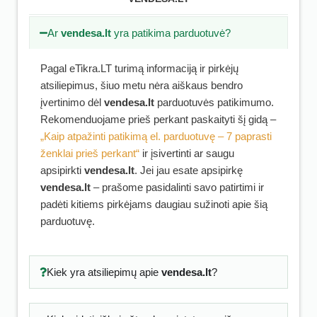
Ar
vendesa.lt
yra patikima parduotuvė?
Pagal eTikra.LT turimą informaciją ir pirkėjų
atsiliepimus, šiuo metu nėra aiškaus bendro
įvertinimo dėl
vendesa.lt
parduotuvės patikimumo.
Rekomenduojame prieš perkant paskaityti šį gidą –
„Kaip atpažinti patikimą el. parduotuvę – 7 paprasti
ženklai prieš perkant“
ir įsivertinti ar saugu
apsipirkti
vendesa.lt
. Jei jau esate apsipirkę
vendesa.lt
– prašome pasidalinti savo patirtimi ir
padėti kitiems pirkėjams daugiau sužinoti apie šią
parduotuvę.
Kiek yra atsiliepimų apie
vendesa.lt
?