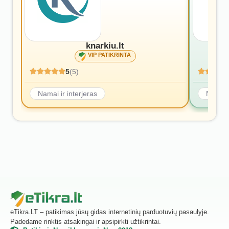
knarkiu.lt
VIP PATIKRINTA
5
(5)
Namai ir interjeras
Namai i
eTikra.LT – patikimas jūsų gidas internetinių parduotuvių pasaulyje.
Padedame rinktis atsakingai ir apsipirkti užtikrintai.