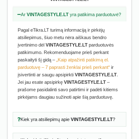
Ar
VINTAGESTYLE.LT
yra patikima parduotuvė?
Pagal eTikra.LT turimą informaciją ir pirkėjų
atsiliepimus, šiuo metu nėra aiškaus bendro
įvertinimo dėl
VINTAGESTYLE.LT
parduotuvės
patikimumo. Rekomenduojame prieš perkant
paskaityti šį gidą –
„Kaip atpažinti patikimą el.
parduotuvę – 7 paprasti ženklai prieš perkant“
ir
įsivertinti ar saugu apsipirkti
VINTAGESTYLE.LT
.
Jei jau esate apsipirkę
VINTAGESTYLE.LT
–
prašome pasidalinti savo patirtimi ir padėti kitiems
pirkėjams daugiau sužinoti apie šią parduotuvę.
Kiek yra atsiliepimų apie
VINTAGESTYLE.LT
?