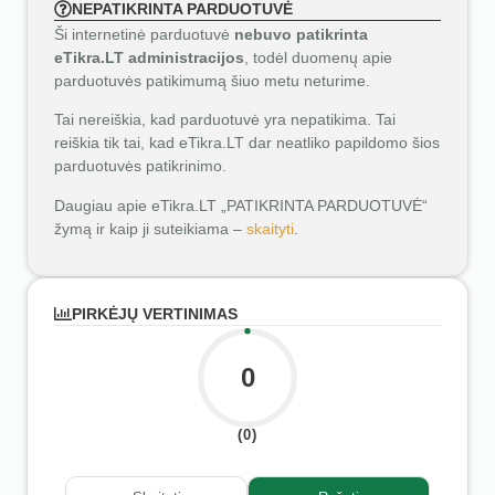
NEPATIKRINTA PARDUOTUVĖ
Ši internetinė parduotuvė
nebuvo patikrinta
eTikra.LT administracijos
, todėl duomenų apie
parduotuvės patikimumą šiuo metu neturime.
Tai nereiškia, kad parduotuvė yra nepatikima. Tai
reiškia tik tai, kad eTikra.LT dar neatliko papildomo šios
parduotuvės patikrinimo.
Daugiau apie eTikra.LT „PATIKRINTA PARDUOTUVĖ“
žymą ir kaip ji suteikiama –
skaityti
.
PIRKĖJŲ VERTINIMAS
0
(0)