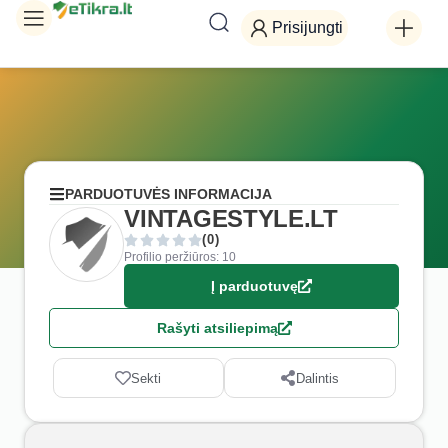
Prisijungti
PARDUOTUVĖS INFORMACIJA
VINTAGESTYLE.LT
(0)
Profilio peržiūros: 10
Į parduotuvę
Rašyti atsiliepimą
Sekti
Dalintis