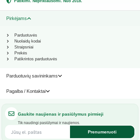
Patikimi. Nepriklausomi. Nuo 2018.
Pirkėjams
Parduotuvės
Nuolaidų kodai
Straipsniai
Prekės
Patikrintos parduotuvės
Parduotuvių savininkams
Pagalba / Kontaktai
Gaukite naujienas ir pasiūlymus pirmieji
Tik naudingi pasiūlymai ir naujienos.
Prenumeruoti