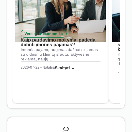
Verslas ir ekonomika
Skait
Kaip pardavimo mokymai padeda
Kaip 
didinti įmonės pajamas?
siste
konkur
Įmonės pajamų augimas dažnai siejamas
su didesniu klientų srautu, aktyvesne
Konkure
reklama, naujų…
geresnė
didesn
2026-07-22 • Natalija
Skaityti →
2026-07-