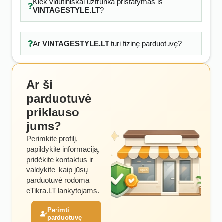
Kiek vidutiniškai užtrunka pristatymas iš
VINTAGESTYLE.LT
?
Ar
VINTAGESTYLE.LT
turi fizinę parduotuvę?
Ar ši
parduotuvė
priklauso
jums?
Perimkite profilį,
papildykite informaciją,
pridėkite kontaktus ir
valdykite, kaip jūsų
parduotuvė rodoma
eTikra.LT lankytojams.
Perimti
parduotuvę