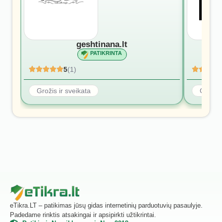
geshtinana.lt
PATIKRINTA
5
(1)
Grožis ir sveikata
Grožis 
eTikra.LT – patikimas jūsų gidas internetinių parduotuvių pasaulyje.
Padedame rinktis atsakingai ir apsipirkti užtikrintai.