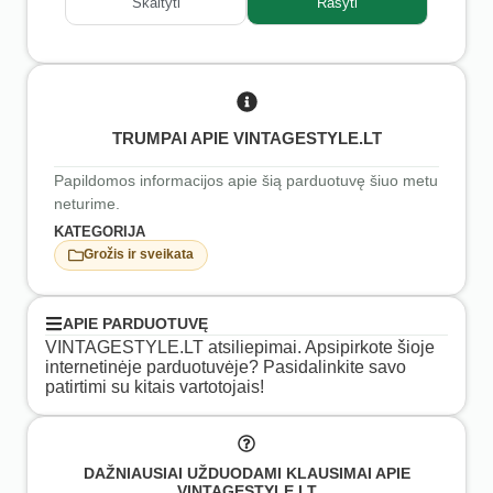
Skaityti
Rašyti
TRUMPAI APIE VINTAGESTYLE.LT
Papildomos informacijos apie šią parduotuvę šiuo metu
neturime.
KATEGORIJA
Grožis ir sveikata
APIE PARDUOTUVĘ
VINTAGESTYLE.LT atsiliepimai. Apsipirkote šioje
internetinėje parduotuvėje? Pasidalinkite savo
patirtimi su kitais vartotojais!
DAŽNIAUSIAI UŽDUODAMI KLAUSIMAI APIE
VINTAGESTYLE.LT