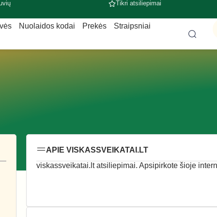
uvių
Tikri atsiliepimai
uvės
Nuolaidos kodai
Prekės
Straipsniai
APIE VISKASSVEIKATAI.LT
viskassveikatai.lt atsiliepimai. Apsipirkote šioje inter