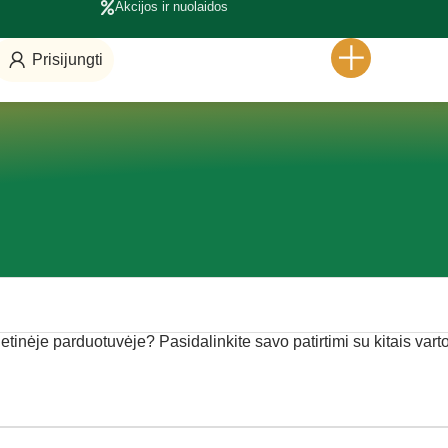
Akcijos ir nuolaidos
Prisijungti
netinėje parduotuvėje? Pasidalinkite savo patirtimi su kitais varto