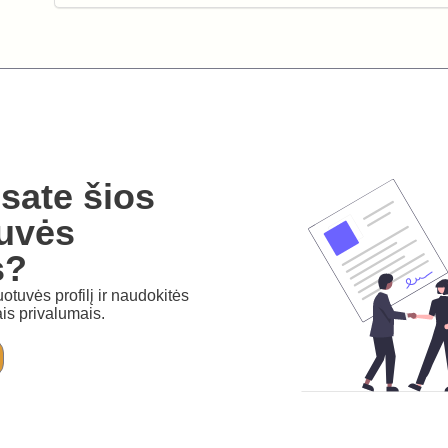
sate šios
uvės
s?
otuvės profilį ir naudokitės
is privalumais.