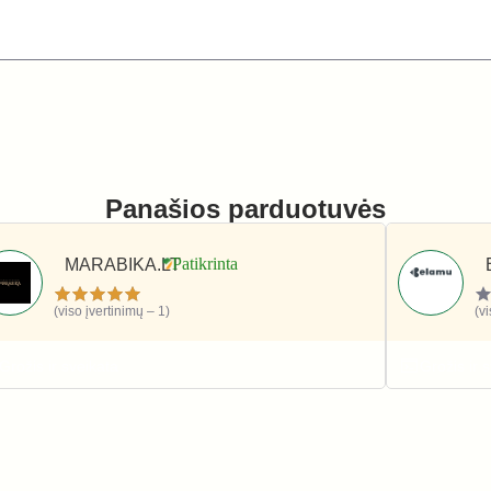
Panašios parduotuvės
MARABIKA.LT
(viso įvertinimų – 1)
(v
Grožis ir sveikata
Grožis ir 