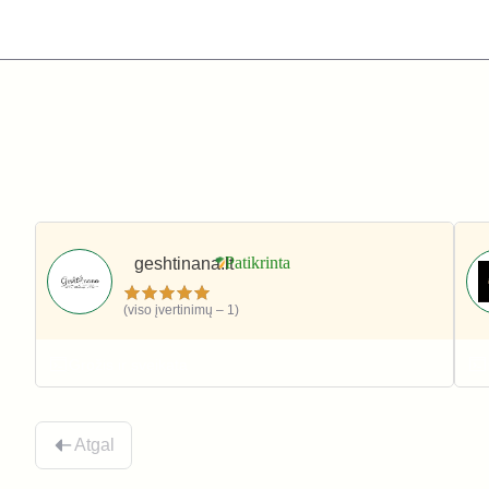
geshtinana.lt
(viso įvertinimų – 1)
Grožis ir sveikata
Atgal