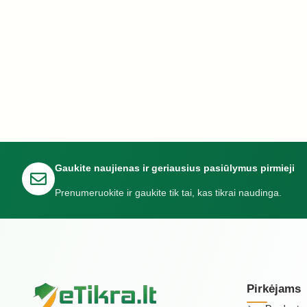
Gaukite naujienas ir geriausius pasiūlymus pirmieji
Prenumeruokite ir gaukite tik tai, kas tikrai naudinga.
Pirkėjams