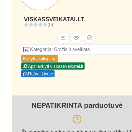
VISKASSVEIKATAI.LT
(0)
Kategorija: Grožis ir sveikata
Rašyti atsiliepimą
Apsilankyti viskassveikatai.lt
Rašyti žinutę
NEPATIKRINTA parduotuvė
Ši internetinė parduotuvė nebuvo patikrinta eTikra.LT