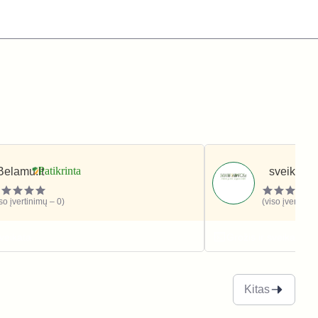
Belamu.lt
sveikatai
iso įvertinimų – 0)
(viso įvertinim
sveikata
Grožis ir sveikata
Kitas