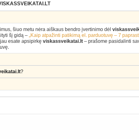
VISKASSVEIKATAI.LT
epimus, šiuo metu nėra aiškaus bendro įvertinimo dėl
viskassveika
yti šį gidą –
„Kaip atpažinti patikimą el. parduotuvę – 7 paprast
i jau esate apsipirkę
viskassveikatai.lt
– prašome pasidalinti savo
tuvę.
eikatai.lt
?