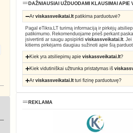
DAŽNIAUSIAI UŽDUODAMI KLAUSIMAI APIE 
Ar
viskassveikatai.lt
patikima parduotuvė?
Pagal eTikra.LT turimą informaciją ir pirkėjų atsili
patikimumo. Rekomenduojame prieš perkant paskait
įsivertinti ar saugu apsipirkti
viskassveikatai.lt
. Je
kitiems pirkėjams daugiau sužinoti apie šią parduo
Kiek yra atsiliepimų apie
viskassveikatai.lt
?
Kiek vidutiniškai užtrunka pristatymas iš
viskassv
Ar
viskassveikatai.lt
turi fizinę parduotuvę?
REKLAMA