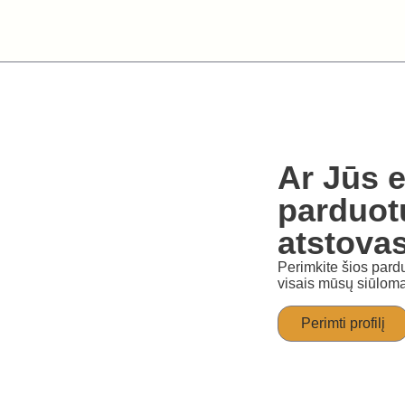
Ar Jūs e
parduot
atstova
Perimkite šios pardu
visais mūsų siūloma
Perimti profilį