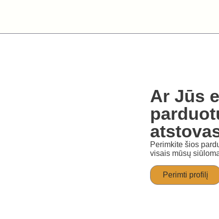
Ar Jūs e
parduot
atstova
Perimkite šios pardu
visais mūsų siūloma
Perimti profilį