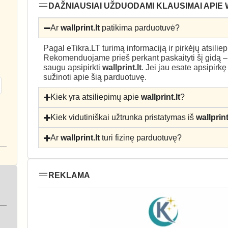
DAŽNIAUSIAI UŽDUODAMI KLAUSIMAI APIE 
Ar
wallprint.lt
patikima parduotuvė?
Pagal eTikra.LT turimą informaciją ir pirkėjų atsili
Rekomenduojame prieš perkant paskaityti šį gidą 
saugu apsipirkti
wallprint.lt
. Jei jau esate apsipirk
sužinoti apie šią parduotuvę.
Kiek yra atsiliepimų apie
wallprint.lt
?
Kiek vidutiniškai užtrunka pristatymas iš
wallprint
Ar
wallprint.lt
turi fizinę parduotuvę?
REKLAMA