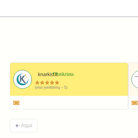
knarkiu.lt
(viso įvertinimų – 5)
Namai ir interjeras
Atgal