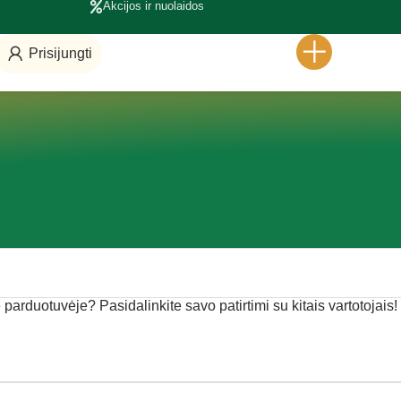
Akcijos ir nuolaidos
Prisijungti
je parduotuvėje? Pasidalinkite savo patirtimi su kitais vartotojais!