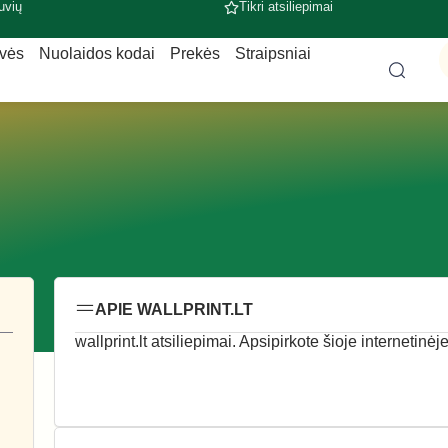
uvių
Tikri atsiliepimai
uvės
Nuolaidos kodai
Prekės
Straipsniai
APIE WALLPRINT.LT
wallprint.lt atsiliepimai. Apsipirkote šioje internetinė