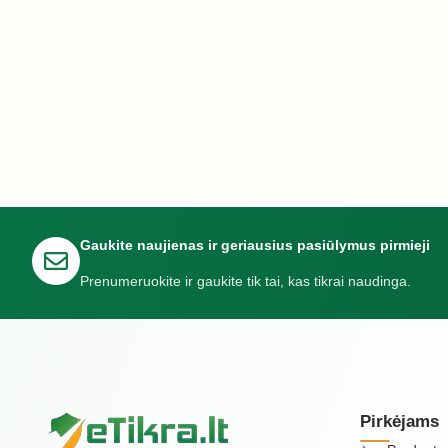
Gaukite naujienas ir geriausius pasiūlymus pirmieji
Prenumeruokite ir gaukite tik tai, kas tikrai naudinga.
Pirkėjams