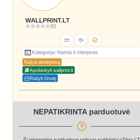
WALLPRINT.LT
(0)
Kategorija: Namai ir interjeras
Rašyti atsiliepimą
Apsilankyti wallprint.lt
Rašyti žinutę
NEPATIKRINTA parduotuvė
Ši internetinė parduotuvė nebuvo patikrinta eTikra.LT