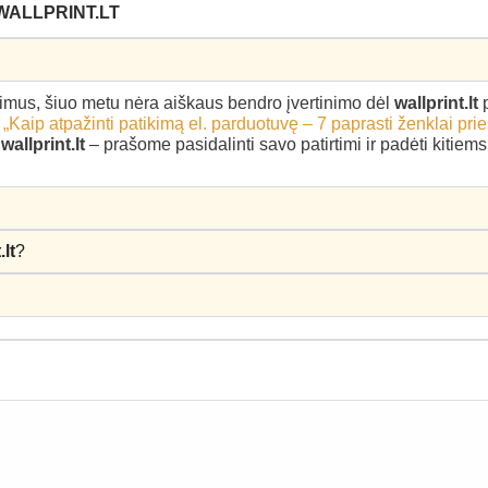
WALLPRINT.LT
epimus, šiuo metu nėra aiškaus bendro įvertinimo dėl
wallprint.lt
p
–
„Kaip atpažinti patikimą el. parduotuvę – 7 paprasti ženklai pri
ę
wallprint.lt
– prašome pasidalinti savo patirtimi ir padėti kitie
.lt
?