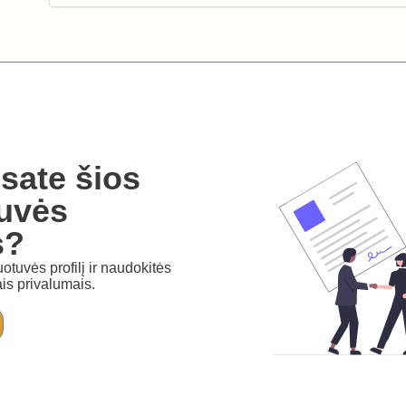
sate šios
uvės
s?
otuvės profilį ir naudokitės
is privalumais.