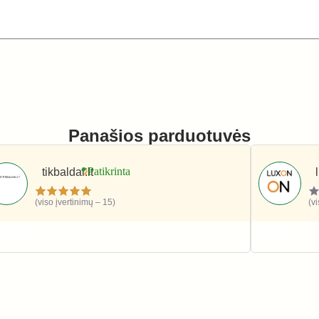
Panašios parduotuvės
tikbaldai.lt
(viso įvertinimų – 15)
(v
Namai ir interjeras
Namai ir i