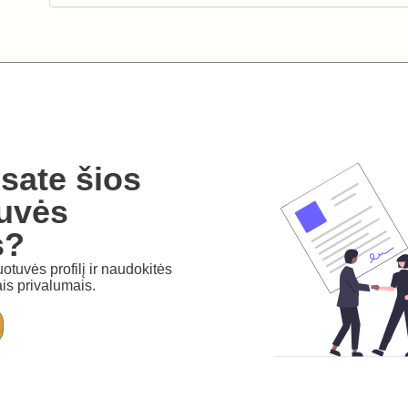
sate šios
uvės
s?
otuvės profilį ir naudokitės
is privalumais.