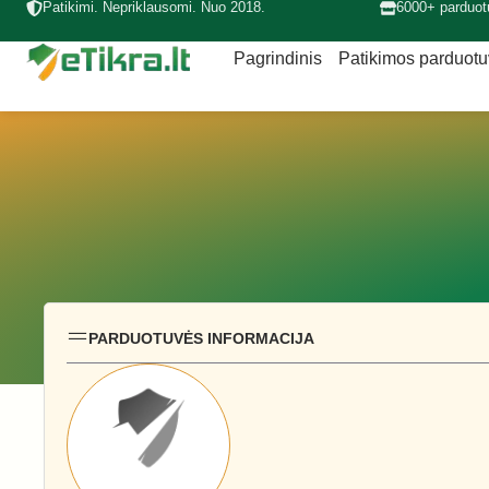
Patikimi. Nepriklausomi. Nuo 2018.
6000+ parduot
Pagrindinis
Patikimos parduot
PARDUOTUVĖS INFORMACIJA