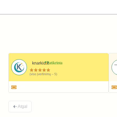
knarkiu.lt
(viso įvertinimų – 5)
Namai ir interjeras
Atgal