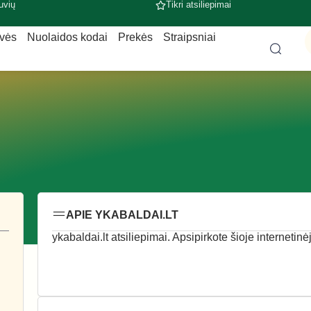
uvių
Tikri atsiliepimai
uvės
Nuolaidos kodai
Prekės
Straipsniai
APIE YKABALDAI.LT
ykabaldai.lt atsiliepimai. Apsipirkote šioje internetin