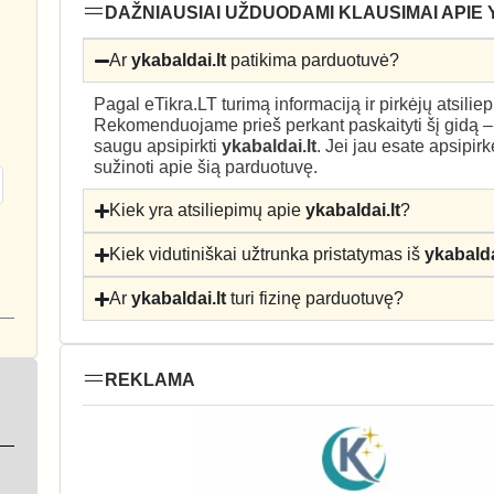
DAŽNIAUSIAI UŽDUODAMI KLAUSIMAI APIE 
Ar
ykabaldai.lt
patikima parduotuvė?
Pagal eTikra.LT turimą informaciją ir pirkėjų atsili
Rekomenduojame prieš perkant paskaityti šį gidą 
saugu apsipirkti
ykabaldai.lt
. Jei jau esate apsipir
sužinoti apie šią parduotuvę.
Kiek yra atsiliepimų apie
ykabaldai.lt
?
Kiek vidutiniškai užtrunka pristatymas iš
ykabalda
Ar
ykabaldai.lt
turi fizinę parduotuvę?
REKLAMA