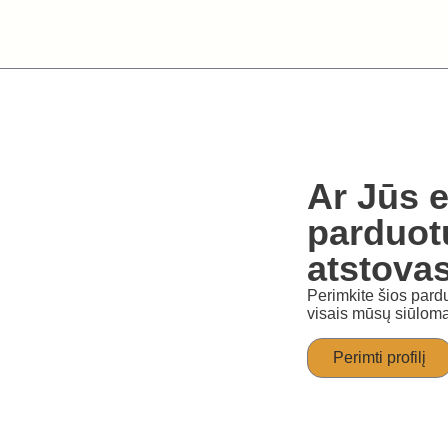
Ar Jūs e
parduot
atstova
Perimkite šios pardu
visais mūsų siūloma
Perimti profilį