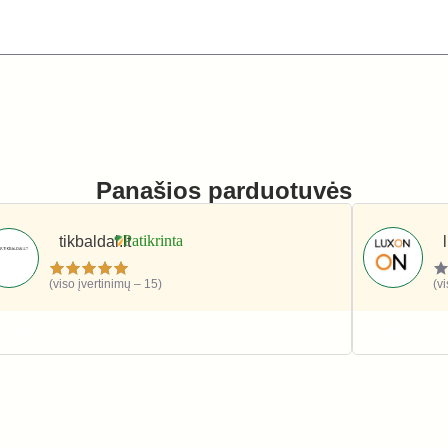
Panašios parduotuvės
tikbaldai.lt
(viso įvertinimų – 15)
(v
Namai ir interjeras
Namai ir i