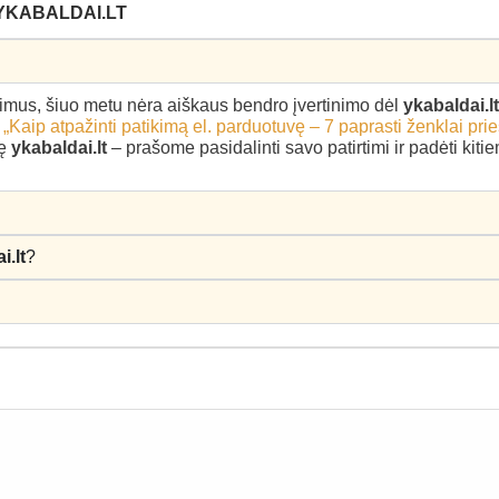
YKABALDAI.LT
epimus, šiuo metu nėra aiškaus bendro įvertinimo dėl
ykabaldai.lt
–
„Kaip atpažinti patikimą el. parduotuvę – 7 paprasti ženklai pri
kę
ykabaldai.lt
– prašome pasidalinti savo patirtimi ir padėti kit
i.lt
?