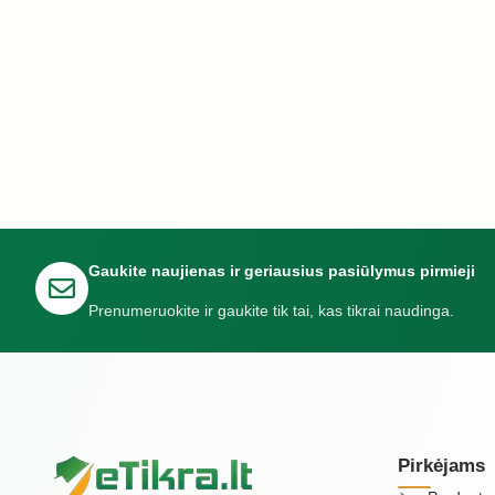
Gaukite naujienas ir geriausius pasiūlymus pirmieji
Prenumeruokite ir gaukite tik tai, kas tikrai naudinga.
Pirkėjams