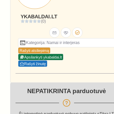
YKABALDAI.LT
(0)
Kategorija: Namai ir interjeras
Rašyti atsiliepimą
Apsilankyti ykabaldai.lt
Rašyti žinutę
NEPATIKRINTA parduotuvė
Ši internetinė parduotuvė nebuvo patikrinta eTikra.LT