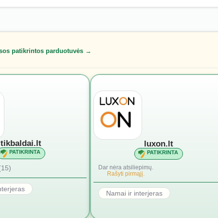
sos patikrintos parduotuvės →
tikbaldai.lt
luxon.lt
PATIKRINTA
PATIKRINTA
(15)
Dar nėra atsiliepimų.
Rašyti pirmąjį.
nterjeras
Namai ir interjeras