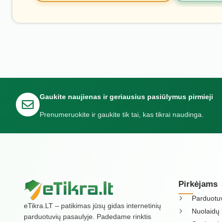
Gaukite naujienas ir geriausius pasiūlymus pirmieji
Prenumeruokite ir gaukite tik tai, kas tikrai naudinga.
Pirkėjams
Parduotu
eTikra.LT – patikimas jūsų gidas internetinių
Nuolaidų 
parduotuvių pasaulyje. Padedame rinktis