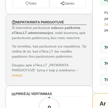
Sekti
Dalintis
Pa
pa
NEPATIKRINTA PARDUOTUVĖ
že
Ši internetinė parduotuvė
nebuvo patikrinta
pa
eTikra.LT administracijos
, todėl duomenų apie
parduotuvės patikimumą šiuo metu neturime.
Tai nereiškia, kad parduotuvė yra nepatikima. Tai
reiškia tik tai, kad eTikra.LT dar neatliko
papildomo šios parduotuvės patikrinimo.
Daugiau apie eTikra.LT „PATIKRINTA
PARDUOTUVĖ“ žymą ir kaip ji suteikiama –
skaityti
.
PIRKĖJŲ VERTINIMAS
Ar
0