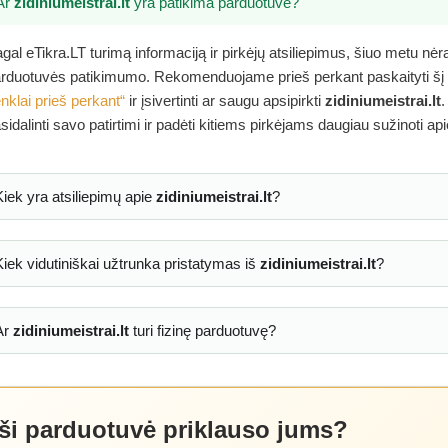
Ar
zidiniumeistrai.lt
yra patikima parduotuvė?
gal eTikra.LT turimą informaciją ir pirkėjų atsiliepimus, šiuo metu nė
rduotuvės patikimumo. Rekomenduojame prieš perkant paskaityti šį
nklai prieš perkant“
ir įsivertinti ar saugu apsipirkti
zidiniumeistrai.lt
.
sidalinti savo patirtimi ir padėti kitiems pirkėjams daugiau sužinoti ap
Kiek yra atsiliepimų apie
zidiniumeistrai.lt
?
Kiek vidutiniškai užtrunka pristatymas iš
zidiniumeistrai.lt
?
Ar
zidiniumeistrai.lt
turi fizinę parduotuvę?
 ši parduotuvė priklauso jums?