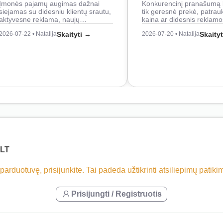
Įmonės pajamų augimas dažnai
Konkurencinį pranašumą 
siejamas su didesniu klientų srautu,
tik geresnė prekė, patrau
aktyvesne reklama, naujų…
kaina ar didesnis reklam
2026-07-22 • Natalija
Skaityti →
2026-07-20 • Natalija
Skaity
.LT
 parduotuvę, prisijunkite. Tai padeda užtikrinti atsiliepimų patik
Prisijungti / Registruotis