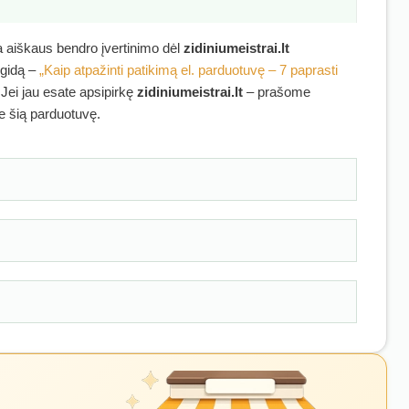
ra aiškaus bendro įvertinimo dėl
zidiniumeistrai.lt
 gidą –
„Kaip atpažinti patikimą el. parduotuvę – 7 paprasti
 Jei jau esate apsipirkę
zidiniumeistrai.lt
– prašome
ie šią parduotuvę.