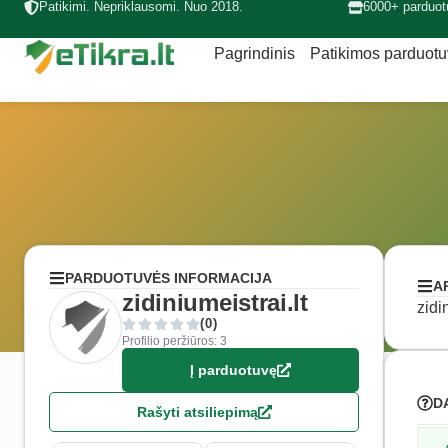
Patikimi. Nepriklausomi. Nuo 2018.
6000+ parduot
Pagrindinis
Patikimos parduot
PARDUOTUVĖS INFORMACIJA
A
zidiniumeistrai.lt
zidi
(0)
Profilio peržiūros: 3
Į parduotuvę
D
Rašyti atsiliepimą