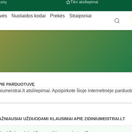
uvių
Tikri atsiliepimai
uvės
Nuolaidos kodai
Prekės
Straipsniai
PIE PARDUOTUVĘ
niumeistrai.lt atsiliepimai. Apsipirkote šioje internetinėje parduot
AŽNIAUSIAI UŽDUODAMI KLAUSIMAI APIE ZIDINIUMEISTRAI.LT