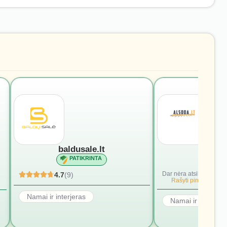
baldusale.lt
alsod
PATIKRINTA
PATI
Dar nėra atsiliepimų.
4.7
(9)
Rašyti pirmąjį.
Namai ir interjeras
Namai ir interjera