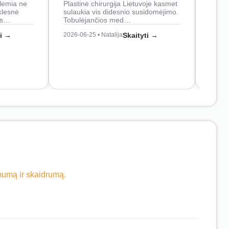
lemia ne
Plastinė chirurgija Lietuvoje kasmet
naudo
klesnė
sulaukia vis didesnio susidomėjimo.
Juos
os…
Tobulėjančios med…
2026-0
ti →
2026-06-25 • Natalija
Skaityti →
imumą ir skaidrumą.