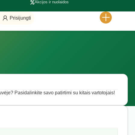
Akcijos ir nuolaidos
Prisijungti
uvėje? Pasidalinkite savo patirtimi su kitais vartotojais!