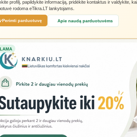
kite profilį, papildykite informaciją, pridėkite kontaktus ir valdykite, ka
otuvė rodoma eTikra.LT lankytojams.
Perimti parduotuvę
Apie naudą parduotuvėms
LAMA