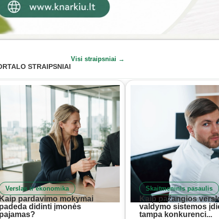
Visi straipsniai →
ORTALO STRAIPSNIAI
Verslas ir ekonomika
Skaitmeninis pasaulis
Kaip pardavimo mokymai
Kaip pažangios versl
padeda didinti įmonės
valdymo sistemos įd
pajamas?
tampa konkurenci...