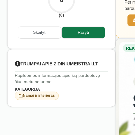
Perim
pardu
(0)
Skaityti
Rašyti
REK
TRUMPAI APIE ZIDINIUMEISTRAI.LT
Papildomos informacijos apie šią parduotuvę
šiuo metu neturime.
KATEGORIJA
Namai ir interjeras