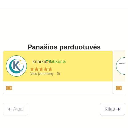
Panašios parduotuvės
knarkiu.lt
(viso įvertinimų – 5)
Namai ir interjeras
Atgal
Kitas