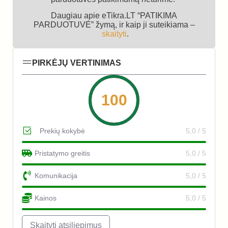
Daugiau apie eTikra.LT “PATIKIMA
PARDUOTUVĖ” žymą, ir kaip ji suteikiama –
skaityti
.
PIRKĖJŲ VERTINIMAS
100
Prekių kokybė
5,0 / 5
Pristatymo greitis
5,0 / 5
Komunikacija
5,0 / 5
Kainos
5,0 / 5
Skaityti atsiliepimus