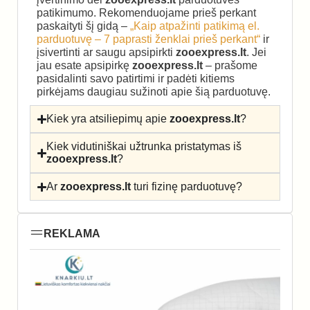
patikimumo. Rekomenduojame prieš perkant
paskaityti šį gidą –
„Kaip atpažinti patikimą el.
parduotuvę – 7 paprasti ženklai prieš perkant“
ir
įsivertinti ar saugu apsipirkti
zooexpress.lt
. Jei
jau esate apsipirkę
zooexpress.lt
– prašome
pasidalinti savo patirtimi ir padėti kitiems
pirkėjams daugiau sužinoti apie šią parduotuvę.
Kiek yra atsiliepimų apie
zooexpress.lt
?
Kiek vidutiniškai užtrunka pristatymas iš
zooexpress.lt
?
Ar
zooexpress.lt
turi fizinę parduotuvę?
REKLAMA