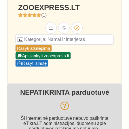
ZOOEXPRESS.LT
(1)
Kategorija: Namai ir interjeras
Rašyti atsiliepimą
Apsilankyti zooexpress.lt
Rašyti žinutę
NEPATIKRINTA parduotuvė
Ši internetinė parduotuvė nebuvo patikrinta
eTikra.LT administracijos, duomenų apie
parduotuvės patikimumą neturime.