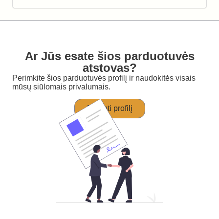
Ar Jūs esate šios parduotuvės
atstovas?
Perimkite šios parduotuvės profilį ir naudokitės visais
mūsų siūlomais privalumais.
Perimti profilį