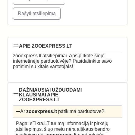
Rašyti atsiliepimą
APIE ZOOEXPRESS.LT
zooexpress.lt atsiliepimai. Apsipirkote šioje
internetinėje parduotuvėje? Pasidalinkite savo
patirtimi su kitais vartotojais!
DAŽNIAUSIAI UŽDUODAMI
KLAUSIMAI APIE
ZOOEXPRESS.LT
Ar
zooexpress.lt
patikima parduotuvė?
Pagal eTikra.LT turimą informaciją ir pirkėjų
atsiliepimus, šiuo metu nėra aiškaus bendro
įvertinimo dėl
zooexpress.lt
parduotuvės