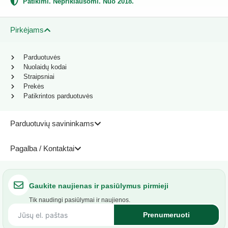
Patikimi. Nepriklausomi. Nuo 2018.
Pirkėjams
Parduotuvės
Nuolaidų kodai
Straipsniai
Prekės
Patikrintos parduotuvės
Parduotuvių savininkams
Pagalba / Kontaktai
Gaukite naujienas ir pasiūlymus pirmieji
Tik naudingi pasiūlymai ir naujienos.
Prenumeruoti