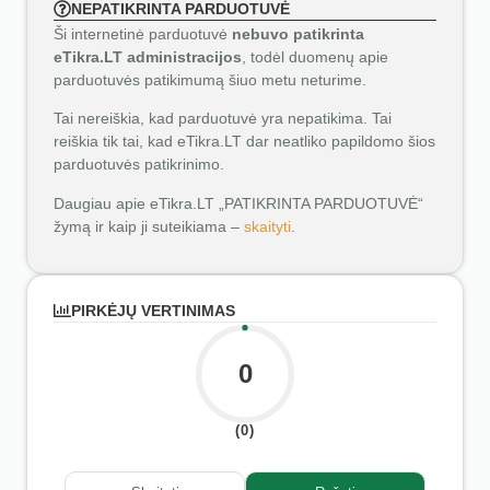
NEPATIKRINTA PARDUOTUVĖ
Ši internetinė parduotuvė
nebuvo patikrinta
eTikra.LT administracijos
, todėl duomenų apie
parduotuvės patikimumą šiuo metu neturime.
Tai nereiškia, kad parduotuvė yra nepatikima. Tai
reiškia tik tai, kad eTikra.LT dar neatliko papildomo šios
parduotuvės patikrinimo.
Daugiau apie eTikra.LT „PATIKRINTA PARDUOTUVĖ“
žymą ir kaip ji suteikiama –
skaityti
.
PIRKĖJŲ VERTINIMAS
0
(0)