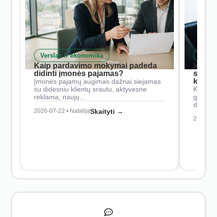
Verslas ir ekonomika
Skait
Kaip pardavimo mokymai padeda
Kaip 
didinti įmonės pajamas?
siste
konkur
Įmonės pajamų augimas dažnai siejamas
su didesniu klientų srautu, aktyvesne
Konkure
reklama, naujų…
geresnė
didesn
2026-07-22 • Natalija
Skaityti →
2026-07-