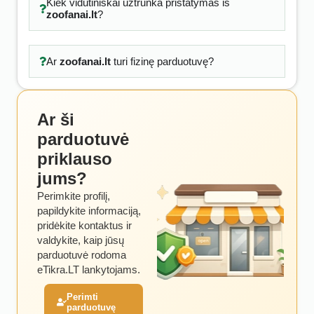
Kiek vidutiniškai užtrunka pristatymas iš
zoofanai.lt
?
Ar
zoofanai.lt
turi fizinę parduotuvę?
Ar ši
parduotuvė
priklauso
jums?
Perimkite profilį,
papildykite informaciją,
pridėkite kontaktus ir
valdykite, kaip jūsų
parduotuvė rodoma
eTikra.LT lankytojams.
Perimti
parduotuvę