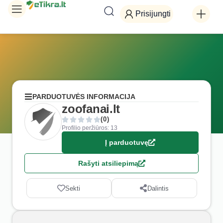
Prisijungti
PARDUOTUVĖS INFORMACIJA
zoofanai.lt
(0)
Profilio peržiūros: 13
Į parduotuvę
Rašyti atsiliepimą
Sekti
Dalintis