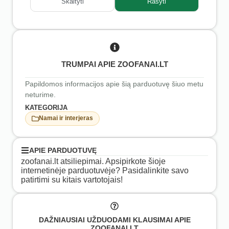
Skaityti
Rašyti
TRUMPAI APIE ZOOFANAI.LT
Papildomos informacijos apie šią parduotuvę šiuo metu
neturime.
KATEGORIJA
Namai ir interjeras
APIE PARDUOTUVĘ
zoofanai.lt atsiliepimai. Apsipirkote šioje
internetinėje parduotuvėje? Pasidalinkite savo
patirtimi su kitais vartotojais!
DAŽNIAUSIAI UŽDUODAMI KLAUSIMAI APIE
ZOOFANAI.LT