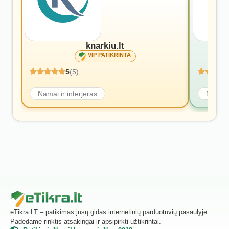
knarkiu.lt
VIP PATIKRINTA
5
(5)
Namai ir interjeras
Namai i
eTikra.LT – patikimas jūsų gidas internetinių parduotuvių pasaulyje.
Padedame rinktis atsakingai ir apsipirkti užtikrintai.