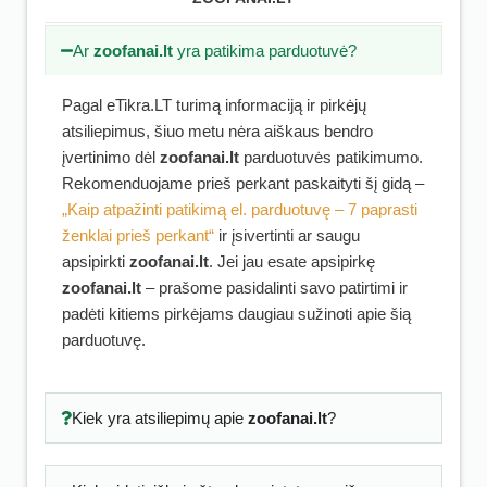
Ar
zoofanai.lt
yra patikima parduotuvė?
Pagal eTikra.LT turimą informaciją ir pirkėjų
atsiliepimus, šiuo metu nėra aiškaus bendro
įvertinimo dėl
zoofanai.lt
parduotuvės patikimumo.
Rekomenduojame prieš perkant paskaityti šį gidą –
„Kaip atpažinti patikimą el. parduotuvę – 7 paprasti
ženklai prieš perkant“
ir įsivertinti ar saugu
apsipirkti
zoofanai.lt
. Jei jau esate apsipirkę
zoofanai.lt
– prašome pasidalinti savo patirtimi ir
padėti kitiems pirkėjams daugiau sužinoti apie šią
parduotuvę.
Kiek yra atsiliepimų apie
zoofanai.lt
?