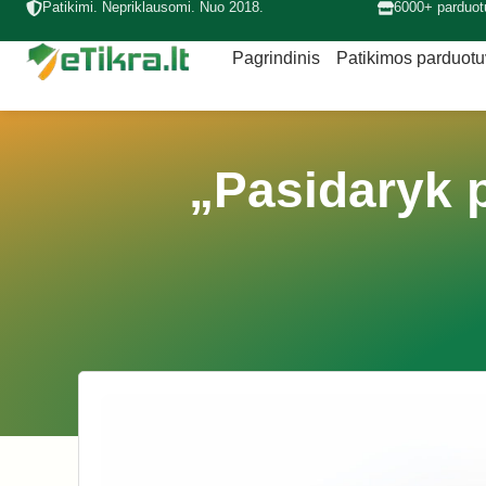
Patikimi. Nepriklausomi. Nuo 2018.
6000+ parduot
Pagrindinis
Patikimos parduot
„Pasidaryk p