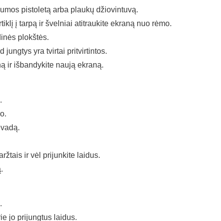
lumos pistoletą arba plaukų džiovintuvą.
rtiklį į tarpą ir švelniai atitraukite ekraną nuo rėmo.
dinės plokštės.
jungtys yra tvirtai pritvirtintos.
oną ir išbandykite naują ekraną.
.
o.
evadą.
aržtais ir vėl prijunkite laidus.
.
.
ie jo prijungtus laidus.