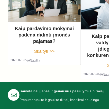
Kaip pardavimo mokymai
padeda didinti įmonės
Kaip pa
pajamas?
vald
įdie
Skaityti >>
konkuren
2026-07-22
Natalija
S
2026-07-20
Nata
Gaukite naujienas ir geriausius pasiūlymus pirmieji
Prenumeruokite ir gaukite tik tai, kas tikrai naudinga.