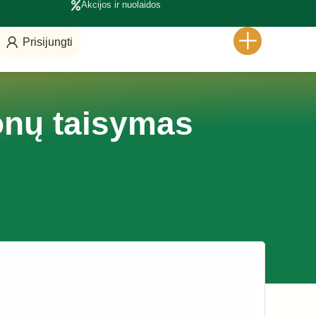
Akcijos ir nuolaidos
Prisijungti
fonų taisymas