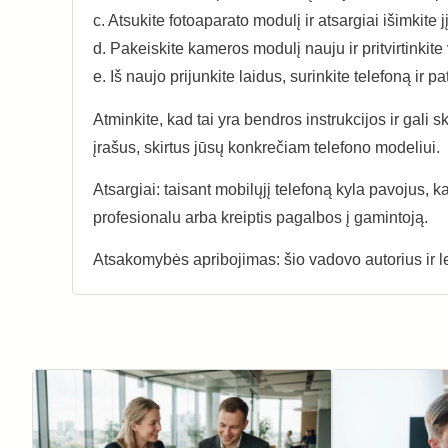
c. Atsukite fotoaparato modulį ir atsargiai išimkite j
d. Pakeiskite kameros modulį nauju ir pritvirtinkite 
e. Iš naujo prijunkite laidus, surinkite telefoną ir p
Atminkite, kad tai yra bendros instrukcijos ir gali s
įrašus, skirtus jūsų konkrečiam telefono modeliui.
Atsargiai: taisant mobilųjį telefoną kyla pavojus, 
profesionalu arba kreiptis pagalbos į gamintoją.
Atsakomybės apribojimas: šio vadovo autorius ir lei