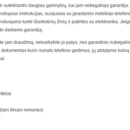
ir suteikiantis daugiau galimybių, kai jam nebegalioja garantija
bendrąsias instrukcijas, susijusias su įprastomis mobiliojo telefo
duojama turėti išankstinių žinių ir patirties su elektronika. Jeig
nto darbams garantiją.
urite jam draudimą, netvarkykite jo patys, nes garantinis nubega
i dokumentas kuris nurodo telefono gedimus, jų atstatymo kainą 
ai.
tikliai
(tam tikram remontui)
)