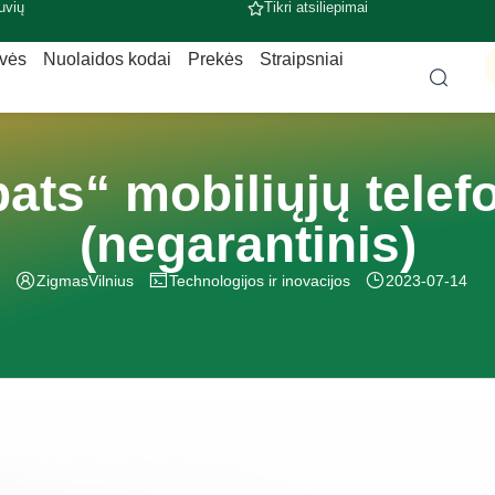
uvių
Tikri atsiliepimai
uvės
Nuolaidos kodai
Prekės
Straipsniai
ats“ mobiliųjų tele
(negarantinis)
ZigmasVilnius
Technologijos ir inovacijos
2023-07-14