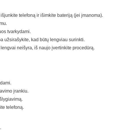
junkite telefoną ir išimkite bateriją (jei įmanoma).
imu.
uos tvarkydami.
 užsirašykite, kad būtų lengviau surinkti.
lengvai neišyra, iš naujo įvertinkite procedūrą.
mdami.
favimo įrankiu.
išlygiavimą.
ite telefoną.
.