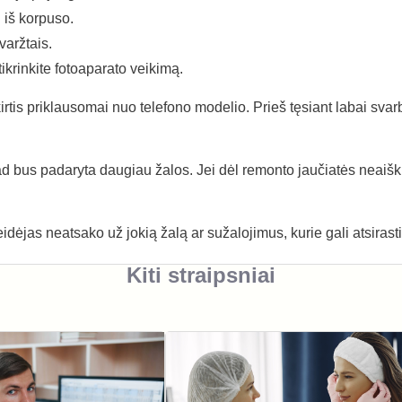
į iš korpuso.
varžtais.
atikrinkite fotoaparato veikimą.
kirtis priklausomai nuo telefono modelio. Prieš tęsiant labai svarb
kad bus padaryta daugiau žalos. Jei dėl remonto jaučiatės neaišk
dėjas neatsako už jokią žalą ar sužalojimus, kurie gali atsirasti
Kiti straipsniai