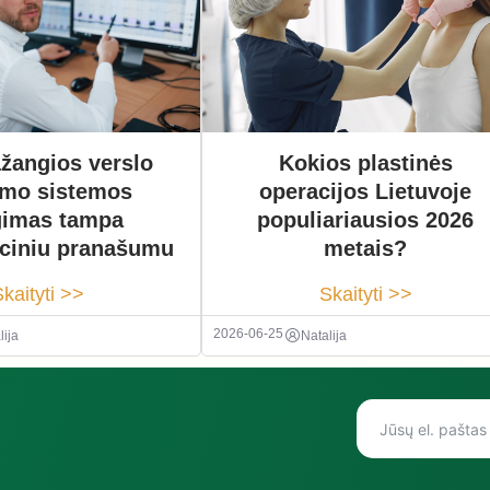
Kokios plastinės
žangios verslo
operacijos Lietuvoje
ymo sistemos
populiariausios 2026
gimas tampa
metais?
ciniu pranašumu
Skaityti >>
kaityti >>
2026-06-25
Natalija
lija