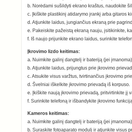
b. Norėdami sušildyti ekrano kraštus, naudokite ši
c. Įkiškite plastikinį atidarymo įrankį arba gitaros ki
d. Atjunkite laidus, jungiančius ekraną prie pagrin
e. Pakeiskite pažeistą ekraną nauju, įsitikinkite, kad 
f. Iš naujo prijunkite ekrano laidus, surinkite telef
Įkrovimo lizdo keitimas:
a. Nuimkite galinį dangtelį ir bateriją (jei įmanoma)
b. Atjunkite laidus, prijungtus prie įkrovimo prievad
c. Atsukite visus varžtus, tvirtinančius įkrovimo pri
d. Švelniai iškelkite įkrovimo prievadą iš korpuso.
e. Įkiškite naują įkrovimo prievadą, pritvirtinkite jį v
f. Surinkite telefoną ir išbandykite įkrovimo funkciją
Kameros keitimas:
a. Nuimkite galinį dangtelį ir bateriją (jei įmanoma)
b. Suraskite fotoaparato modulį ir atjunkite visus pr