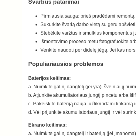
Svarbūs patarimai
Pirmiausia sauga: prieš pradėdami remontą, iš
Sukurkite švarią darbo vietą su geru apšviet
Stebėkite varžtus ir smulkius komponentus j
Išmontavimo proceso metu fotografuokite arba
Venkite naudoti per didelę jėgą. Jei kas nors 
Populiariausios problemos
Baterijos keitimas:
a. Nuimkite galinį dangtelį (jei yra), švelniai jį nui
b. Atjunkite akumuliatoriaus jungtį pincetu arba šli
c. Pakeiskite bateriją nauja, užtikrindami tinkamą 
d. Vėl prijunkite akumuliatoriaus jungtį ir vėl surink
Ekrano keitimas:
a. Nuimkite galinį dangtelį ir bateriją (jei įmanoma)