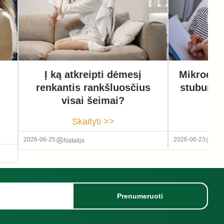
Į ką atkreipti dėmesį
Mikrodisk
renkantis rankšluosčius
stuburo o
visai šeimai?
r
Skaityti >>
2026-06-25
2026-06-23
Natalija
Nata
Prenumeruoti