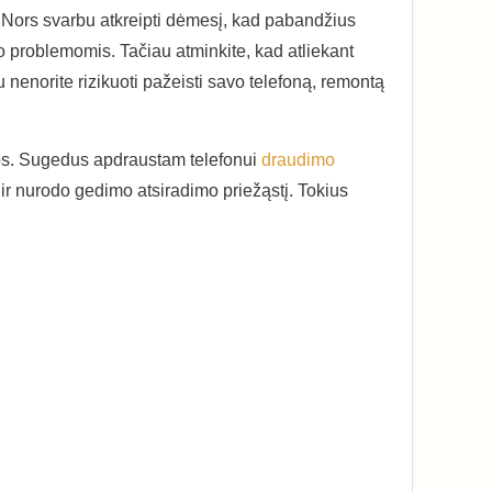
. Nors svarbu atkreipti dėmesį, kad pabandžius
no problemomis. Tačiau atminkite, kad atliekant
u nenorite rizikuoti pažeisti savo telefoną, remontą
lios. Sugedus apdraustam telefonui
draudimo
ir nurodo gedimo atsiradimo priežąstį. Tokius