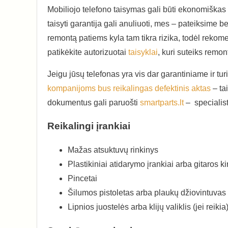
Mobiliojo telefono taisymas gali būti ekonomiškas 
taisyti garantija gali anuliuoti, mes – pateiksime 
remontą patiems kyla tam tikra rizika, todėl rekomen
patikėkite autorizuotai
taisyklai
, kuri suteiks remo
Jeigu jūsų telefonas yra vis dar garantiniame ir t
kompanijoms bus reikalingas defektinis aktas
– ta
dokumentus gali paruošti
smartparts.lt
– specialist
Reikalingi įrankiai
Mažas atsuktuvų rinkinys
Plastikiniai atidarymo įrankiai arba gitaros kir
Pincetai
Šilumos pistoletas arba plaukų džiovintuvas 
Lipnios juostelės arba klijų valiklis (jei reikia